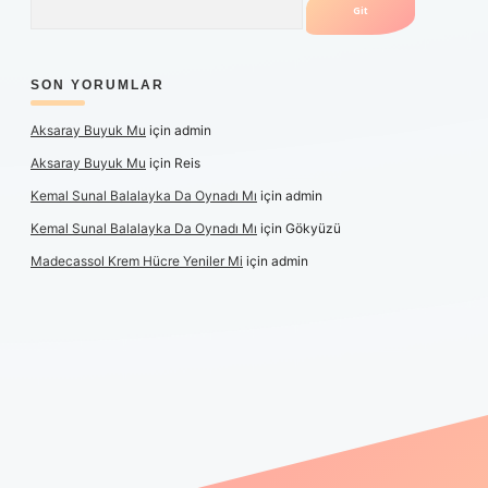
SON YORUMLAR
Aksaray Buyuk Mu
için
admin
Aksaray Buyuk Mu
için
Reis
Kemal Sunal Balalayka Da Oynadı Mı
için
admin
Kemal Sunal Balalayka Da Oynadı Mı
için
Gökyüzü
Madecassol Krem Hücre Yeniler Mi
için
admin
ş