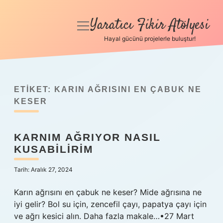
Yaratıcı Fikir Atölyesi
menüyü
aç
Hayal gücünü projelerle buluştur!
Anasayfa
Gizlilik Politikası
ETIKET:
KARIN AĞRISINI EN ÇABUK NE
Yasal Uyarı
KESER
Hakkımızda
KARNIM AĞRIYOR NASIL
KUSABILIRIM
Tarih: Aralık 27, 2024
Karın ağrısını en çabuk ne keser? Mide ağrısına ne
iyi gelir? Bol su için, zencefil çayı, papatya çayı için
ve ağrı kesici alın. Daha fazla makale…•27 Mart