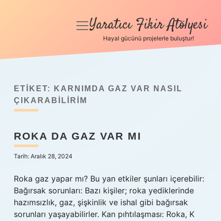
Yaratıcı Fikir Atölyesi
menüyü
aç
Hayal gücünü projelerle buluştur!
Anasayfa
Gizlilik Politikası
ETIKET:
KARNIMDA GAZ VAR NASIL
Yasal Uyarı
ÇIKARABILIRIM
Hakkımızda
ROKA DA GAZ VAR MI
Tarih: Aralık 28, 2024
Roka gaz yapar mı? Bu yan etkiler şunları içerebilir:
Bağırsak sorunları: Bazı kişiler; roka yediklerinde
hazımsızlık, gaz, şişkinlik ve ishal gibi bağırsak
sorunları yaşayabilirler. Kan pıhtılaşması: Roka, K