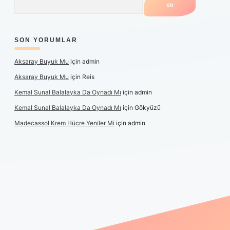
SON YORUMLAR
Aksaray Buyuk Mu
için
admin
Aksaray Buyuk Mu
için
Reis
Kemal Sunal Balalayka Da Oynadı Mı
için
admin
Kemal Sunal Balalayka Da Oynadı Mı
için
Gökyüzü
Madecassol Krem Hücre Yeniler Mi
için
admin
ş