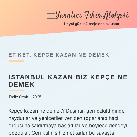
Yaratıcı Fikir Atölyesi
menüyü
aç
Hayal gücünü projelerle buluştur!
Anasayfa
Gizlilik Politikası
ETIKET:
KEPÇE KAZAN NE DEMEK
Yasal Uyarı
ISTANBUL KAZAN BIZ KEPÇE NE
Hakkımızda
DEMEK
Tarih: Ocak 1, 2025
Kepçe kazan ne demek? Düşman geri çekildiğinde,
haydutlar ve yeniçeriler yeniden toparlanıp haçlı
ordusuna saldırmaya başladılar ve böylece dengeyi
bozdular. Geri kalmış hizmetkarlar bu savaşta