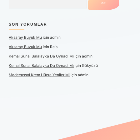
SON YORUMLAR
Aksaray Buyuk Mu
için
admin
Aksaray Buyuk Mu
için
Reis
Kemal Sunal Balalayka Da Oynadı Mı
için
admin
Kemal Sunal Balalayka Da Oynadı Mı
için
Gökyüzü
Madecassol Krem Hücre Yeniler Mi
için
admin
ş