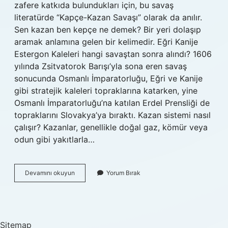
zafere katkıda bulundukları için, bu savaş
literatürde “Kapçe-Kazan Savaşı” olarak da anılır.
Sen kazan ben kepçe ne demek? Bir yeri dolaşıp
aramak anlamına gelen bir kelimedir. Eğri Kanije
Estergon Kaleleri hangi savaştan sonra alındı? 1606
yılında Zsitvatorok Barışı’yla sona eren savaş
sonucunda Osmanlı İmparatorluğu, Eğri ve Kanije
gibi stratejik kaleleri topraklarına katarken, yine
Osmanlı İmparatorluğu’na katılan Erdel Prensliği de
topraklarını Slovakya’ya bıraktı. Kazan sistemi nasıl
çalışır? Kazanlar, genellikle doğal gaz, kömür veya
odun gibi yakıtlarla…
Istanbul
Devamını okuyun
Yorum Bırak
Kazan
Biz
Kepçe
Ne
Demek
Sitemap