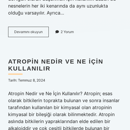
nesnelerin her iki kenarında da aynı uzunlukta
olduğu varsayılır. Ayrıca…
Bütün
Devamını okuyun
2 Yorum
açıları
90
derece
olan
nedir
ATROPIN NEDIR VE NE IÇIN
KULLANILIR
Tarih: Temmuz 8, 2024
Atropin Nedir ve Ne İçin Kullanılır? Atropin; esas
olarak bitkilerin toprakta bulunan ve sonra insanlar
tarafından kullanılan bir kimyasal olan atropinin
kimyasal bir bileşiği olarak bilinmektedir. Atropin
aslında bitkilerin yapraklarından elde edilen bir
alkaloiddir ve çok çeşitli bitkilerde bulunan bir