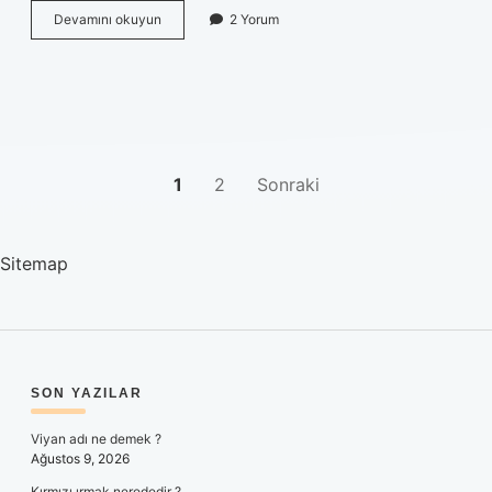
Dikiş
Devamını okuyun
2 Yorum
türleri
nedir
YAZI
1
2
Sonraki
SAYFALAMASI
Sitemap
SIDEBAR
SON YAZILAR
Viyan adı ne demek ?
Ağustos 9, 2026
Kırmızı ırmak nerededir ?