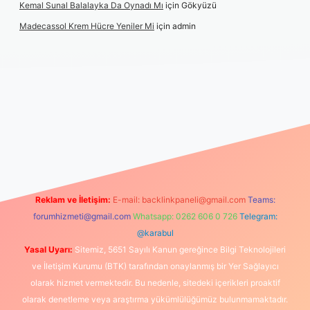
Kemal Sunal Balalayka Da Oynadı Mı
için
Gökyüzü
Madecassol Krem Hücre Yeniler Mi
için
admin
Reklam ve İletişim:
E-mail:
backlinkpaneli@gmail.com
Teams:
forumhizmeti@gmail.com
Whatsapp: 0262 606 0 726
Telegram:
@karabul
Yasal Uyarı:
Sitemiz, 5651 Sayılı Kanun gereğince Bilgi Teknolojileri
ve İletişim Kurumu (BTK) tarafından onaylanmış bir Yer Sağlayıcı
olarak hizmet vermektedir. Bu nedenle, sitedeki içerikleri proaktif
olarak denetleme veya araştırma yükümlülüğümüz bulunmamaktadır.