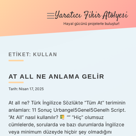
Yaratıcı Fikir Atölyesi
menüyü
aç
Hayal gücünü projelerle buluştur!
Anasayfa
Gizlilik Politikası
ETIKET:
KULLAN
Yasal Uyarı
AT ALL NE ANLAMA GELIR
Hakkımızda
Tarih: Nisan 17, 2025
At all ne? Türk İngilizce Sözlükte “Tüm At” teriminin
anlamları: 11 Sonuç Urbangel5Genel5Genelh Script.
“At All” nasıl kullanılır?
“” “Hiç” olumsuz
cümlelerde, sorularda ve bazı durumlarda İngilizce
veya minimum düzeyde hiçbir şey olmadığını