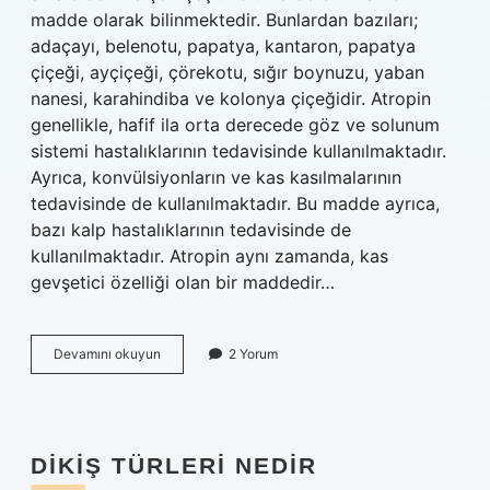
madde olarak bilinmektedir. Bunlardan bazıları;
adaçayı, belenotu, papatya, kantaron, papatya
çiçeği, ayçiçeği, çörekotu, sığır boynuzu, yaban
nanesi, karahindiba ve kolonya çiçeğidir. Atropin
genellikle, hafif ila orta derecede göz ve solunum
sistemi hastalıklarının tedavisinde kullanılmaktadır.
Ayrıca, konvülsiyonların ve kas kasılmalarının
tedavisinde de kullanılmaktadır. Bu madde ayrıca,
bazı kalp hastalıklarının tedavisinde de
kullanılmaktadır. Atropin aynı zamanda, kas
gevşetici özelliği olan bir maddedir…
Atropin
Devamını okuyun
2 Yorum
nedir
ve
ne
için
kullanılır
DIKIŞ TÜRLERI NEDIR