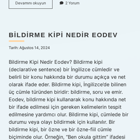
Ferik
Devamını okuyun
2 Yorum
Elması
ne
demek
TDK
BILDIRME KIPI NEDIR EODEV
Tarih: Ağustos 14, 2024
Bildirme Kipi Nedir Eodev? Bildirme kipi
(declarative sentence) bir İngilizce cümledir ve
belirli bir konu hakkında bir durumu açıkça ve net
olarak ifade eder. Bildirme kipi, İngilizce’de bilinen
üç cümle türünden biridir: bildirme, soru ve emir.
Eodev, bildirme kipi kullanarak konu hakkında net
bir ifade edilmesi için gereken kelimelerin tespit
edilmesine yardımcı olur. Bildirme kipi, cümlede bir
durumu veya olayı bildirmek için kullanılır. Bir
bildirme kipi, bir özne ve bir özne-fiil cümle
biçiminde olur. Örneğin, “Ben okula gittim” ifadesi