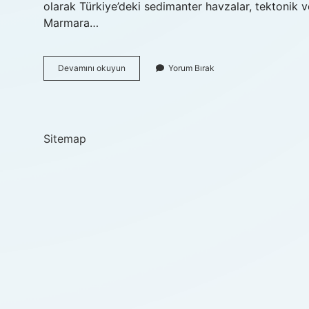
olarak Türkiye’deki sedimanter havzalar, tektonik ve
Marmara…
Naci
Devamını okuyun
Yorum Bırak
Görür
Görevi
Nedir
Sitemap