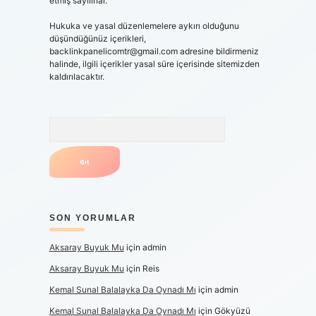
etmiş sayılırlar.
Hukuka ve yasal düzenlemelere aykırı olduğunu
düşündüğünüz içerikleri,
backlinkpanelicomtr@gmail.com
adresine bildirmeniz
halinde, ilgili içerikler yasal süre içerisinde sitemizden
kaldırılacaktır.
Arama
SON YORUMLAR
Aksaray Buyuk Mu
için
admin
Aksaray Buyuk Mu
için
Reis
Kemal Sunal Balalayka Da Oynadı Mı
için
admin
Kemal Sunal Balalayka Da Oynadı Mı
için
Gökyüzü