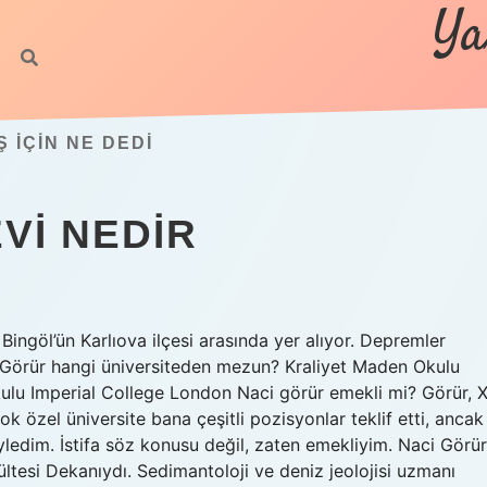
Ya
IÇIN NE DEDI
VI NEDIR
Bingöl’ün Karlıova ilçesi arasında yer alıyor. Depremler
Görür hangi üniversiteden mezun? Kraliyet Maden Okulu
ulu Imperial College London Naci görür emekli mi? Görür, 
k özel üniversite bana çeşitli pozisyonlar teklif etti, ancak
öyledim. İstifa söz konusu değil, zaten emekliyim. Naci Görür
tesi Dekanıydı. Sedimantoloji ve deniz jeolojisi uzmanı