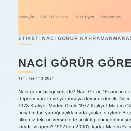
Anasayfa
Gizlilik Politikası
Yasal Uyarı
Hakkımızda
ETIKET:
NACI GÖRÜR KAHRAMANMARAŞ 
NACI GÖRÜR GÖRE
Tarih: Kasım 13, 2024
Naci görür hangi şehirde? Naci Görür, “Erzincan ile 
deprem yarattı ve yaratmaya devam edecek. Naci 
1978 Kraliyet Maden Okulu 1977 Kraliyet Maden Ok
hesabından yaptığı açıklamada şunları söyledi: Birço
ülkemizdeki üniversitelerle artık ilgilenmediğimi s
kimdir vikipedi? 1997’den 2000’e kadar Maden Fakül