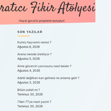
ratıcı Fikir Atölyesi
Hayal gücünü projelerle buluştur!
SIDEBAR
SON YAZILAR
tulipbet giriş
Kumru hayvanın neresi ?
Ağustos 6, 2026
Avene nerede üretiliyor ?
Ağustos 5, 2026
Anne güvercin yavrusunu nasıl besler ?
Ağustos 4, 2026
Adetli değilken kan gelmesi ne anlama gelir ?
Ağustos 3, 2026
X
Bitüm asfalt mı ?
Temmuz 30, 2026
7’den 77’ye nasıl yazılır ?
Temmuz 30, 2026