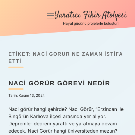
Yaratıcı Fikir Atölyesi
menüyü
aç
Hayal gücünü projelerle buluştur!
Anasayfa
Gizlilik Politikası
ETIKET:
NACI GORUR NE ZAMAN ISTIFA
Yasal Uyarı
ETTI
Hakkımızda
NACI GÖRÜR GÖREVI NEDIR
Tarih: Kasım 13, 2024
Naci görür hangi şehirde? Naci Görür, “Erzincan ile
Bingöl’ün Karlıova ilçesi arasında yer alıyor.
Depremler deprem yarattı ve yaratmaya devam
edecek. Naci Görür hangi üniversiteden mezun?