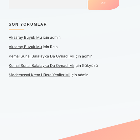
SON YORUMLAR
Aksaray Buyuk Mu
için
admin
Aksaray Buyuk Mu
için
Reis
Kemal Sunal Balalayka Da Oynadı Mı
için
admin
Kemal Sunal Balalayka Da Oynadı Mı
için
Gökyüzü
Madecassol Krem Hücre Yeniler Mi
için
admin
et giriş