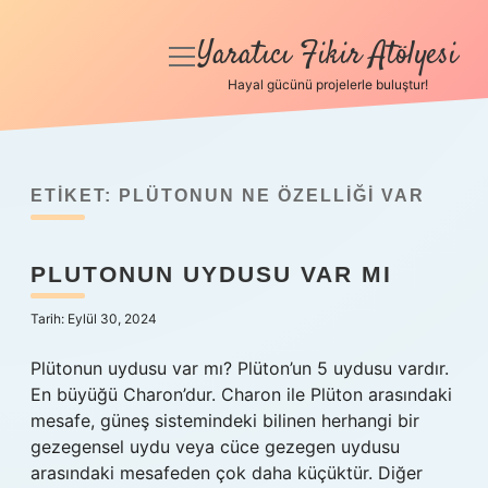
Yaratıcı Fikir Atölyesi
menüyü
aç
Hayal gücünü projelerle buluştur!
Anasayfa
Gizlilik Politikası
ETIKET:
PLÜTONUN NE ÖZELLIĞI VAR
Yasal Uyarı
PLUTONUN UYDUSU VAR MI
Hakkımızda
Tarih: Eylül 30, 2024
Plütonun uydusu var mı? Plüton’un 5 uydusu vardır.
En büyüğü Charon’dur. Charon ile Plüton arasındaki
mesafe, güneş sistemindeki bilinen herhangi bir
gezegensel uydu veya cüce gezegen uydusu
arasındaki mesafeden çok daha küçüktür. Diğer