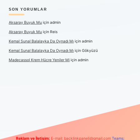
SON YORUMLAR
Aksaray Buyuk Mu
için
admin
Aksaray Buyuk Mu
için
Reis
Kemal Sunal Balalayka Da Oynadı Mı
için
admin
Kemal Sunal Balalayka Da Oynadı Mı
için
Gökyüzü
Madecassol Krem Hücre Yeniler Mi
için
admin
ş
Reklam ve İletişim:
E-mail:
backlinkpaneli@gmail.com
Teams: