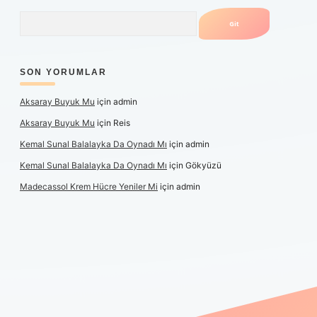
Arama
SON YORUMLAR
Aksaray Buyuk Mu
için
admin
Aksaray Buyuk Mu
için
Reis
Kemal Sunal Balalayka Da Oynadı Mı
için
admin
Kemal Sunal Balalayka Da Oynadı Mı
için
Gökyüzü
Madecassol Krem Hücre Yeniler Mi
için
admin
t giriş