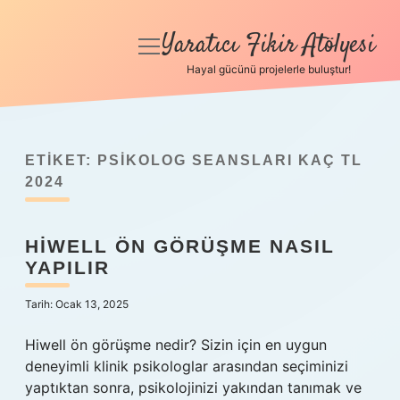
Yaratıcı Fikir Atölyesi
menüyü
aç
Hayal gücünü projelerle buluştur!
Anasayfa
Gizlilik Politikası
ETIKET:
PSIKOLOG SEANSLARI KAÇ TL
Yasal Uyarı
2024
Hakkımızda
HIWELL ÖN GÖRÜŞME NASIL
YAPILIR
Tarih: Ocak 13, 2025
Hiwell ön görüşme nedir? Sizin için en uygun
deneyimli klinik psikologlar arasından seçiminizi
yaptıktan sonra, psikolojinizi yakından tanımak ve