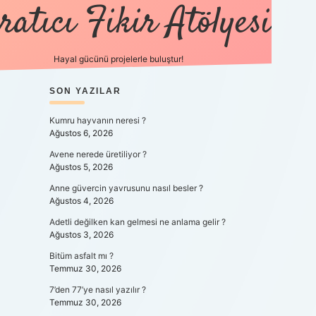
ratıcı Fikir Atölyesi
Hayal gücünü projelerle buluştur!
SIDEBAR
SON YAZILAR
tulipbet giriş
Kumru hayvanın neresi ?
Ağustos 6, 2026
Avene nerede üretiliyor ?
Ağustos 5, 2026
Anne güvercin yavrusunu nasıl besler ?
Ağustos 4, 2026
Adetli değilken kan gelmesi ne anlama gelir ?
Ağustos 3, 2026
Bitüm asfalt mı ?
Temmuz 30, 2026
7’den 77’ye nasıl yazılır ?
Temmuz 30, 2026