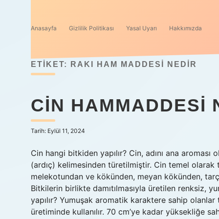
Anasayfa
Gizlilik Politikası
Yasal Uyarı
Hakkımızda
ETIKET:
RAKI HAM MADDESI NEDIR
CIN HAMMADDESI 
Tarih: Eylül 11, 2024
Cin hangi bitkiden yapılır? Cin, adını ana aroması 
(ardıç) kelimesinden türetilmiştir. Cin temel olarak
melekotundan ve kökünden, meyan kökünden, tarçın
Bitkilerin birlikte damıtılmasıyla üretilen renksiz, 
yapılır? Yumuşak aromatik karaktere sahip olanlar 
üretiminde kullanılır. 70 cm’ye kadar yüksekliğe sahi