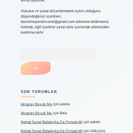
etmiş sayılırlar.
Hukuka ve yasal düzenlemelere aykırı olduğunu
düşündüğünüz içerikleri,
backlinkpanelicomtr@gmail.com
adresine bildirmeniz
halinde, ilgili içerikler yasal süre içerisinde sitemizden
kaldırılacaktır.
Arama
SON YORUMLAR
Aksaray Buyuk Mu
için
admin
Aksaray Buyuk Mu
için
Reis
Kemal Sunal Balalayka Da Oynadı Mı
için
admin
Kemal Sunal Balalayka Da Oynadı Mı
için
Gökyüzü