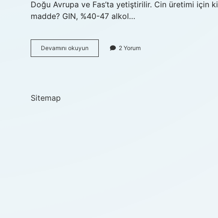
Doğu Avrupa ve Fas’ta yetiştirilir. Cin üretimi için k
madde? GIN, %40-47 alkol…
Cin
Devamını okuyun
2 Yorum
Hammaddesi
Nedir
Sitemap