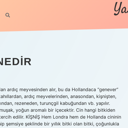
Ya
NEDIR
olan ardıç meyvesinden alır, bu da Hollandaca “genever”
 tahıllardan, ardıç meyvelerinden, anasondan, kişnişten,
dan, rezeneden, turunçgil kabuğundan vb. yapılır.
yumuşak, yoğun aromalı bir içecektir. Cin hangi bitkiden
tercih edilir. KİŞNİŞ Hem Londra hem de Hollanda cininin
p şemsiye şeklinde bir yıllık bitki olan bitki, çoğunlukla