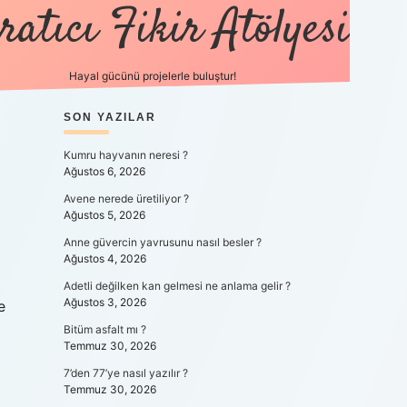
ratıcı Fikir Atölyesi
Hayal gücünü projelerle buluştur!
SIDEBAR
SON YAZILAR
tulipbet giriş
Kumru hayvanın neresi ?
Ağustos 6, 2026
Avene nerede üretiliyor ?
Ağustos 5, 2026
Anne güvercin yavrusunu nasıl besler ?
Ağustos 4, 2026
Adetli değilken kan gelmesi ne anlama gelir ?
Ağustos 3, 2026
Bitüm asfalt mı ?
Temmuz 30, 2026
7’den 77’ye nasıl yazılır ?
Temmuz 30, 2026