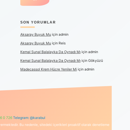
SON YORUMLAR
Aksaray Buyuk Mu
için
admin
Aksaray Buyuk Mu
için
Reis
Kemal Sunal Balalayka Da Oynadı Mı
için
admin
Kemal Sunal Balalayka Da Oynadı Mı
için
Gökyüzü
Madecassol Krem Hücre Yeniler Mi
için
admin
6 0 726
Telegram: @karabul
ermektedir. Bu nedenle, sitedeki içerikleri proaktif olarak denetleme