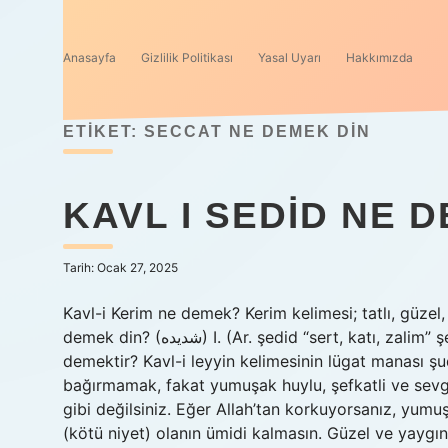
Anasayfa
Gizlilik Politikası
Yasal Uyarı
Hakkımızda
ETIKET:
SECCAT NE DEMEK DIN
KAVL I SEDID NE 
Tarih: Ocak 27, 2025
Kavl-i Kerim ne demek? Kerim kelimesi; tatlı, güzel
demek din? (ﺷﺪﻳﺪﻩ) I. (Ar. şedіd “sert, katı, zalim” şedіd kelimesinden) Büyük talihsizlik, felaket. Kavl-i Leyyin ne
demektir? Kavl-i leyyin kelimesinin lügat manası 
bağırmamak, fakat yumuşak huylu, şefkatli ve sevgi
gibi değilsiniz. Eğer Allah’tan korkuyorsanız, yum
(kötü niyet) olanın ümidi kalmasın. Güzel ve yaygın 