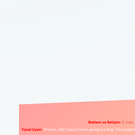
Reklam ve İletişim:
E-mail:
Yasal Uyarı:
Sitemiz, 5651 Sayılı Kanun gereğince Bilgi Teknolojiler