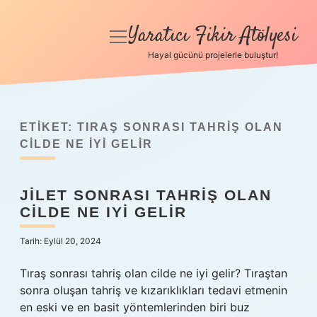
Yaratıcı Fikir Atölyesi
menüyü
aç
Hayal gücünü projelerle buluştur!
Anasayfa
Gizlilik Politikası
ETIKET:
TIRAŞ SONRASI TAHRIŞ OLAN
Yasal Uyarı
CILDE NE IYI GELIR
Hakkımızda
JILET SONRASI TAHRIŞ OLAN
CILDE NE IYI GELIR
Tarih: Eylül 20, 2024
Tıraş sonrası tahriş olan cilde ne iyi gelir? Tıraştan
sonra oluşan tahriş ve kızarıklıkları tedavi etmenin
en eski ve en basit yöntemlerinden biri buz