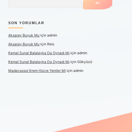
SON YORUMLAR
Aksaray Buyuk Mu
için
admin
Aksaray Buyuk Mu
için
Reis
Kemal Sunal Balalayka Da Oynadı Mı
için
admin
Kemal Sunal Balalayka Da Oynadı Mı
için
Gökyüzü
Madecassol Krem Hücre Yeniler Mi
için
admin
t giriş