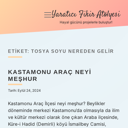
Yaratıcı Fikir Atölyesi
menüyü
aç
Hayal gücünü projelerle buluştur!
Anasayfa
Gizlilik Politikası
ETIKET:
TOSYA SOYU NEREDEN GELIR
Yasal Uyarı
KASTAMONU ARAÇ NEYI
Hakkımızda
MEŞHUR
Tarih: Eylül 24, 2024
Kastamonu Araç İlçesi neyi meşhur? Beylikler
döneminde merkezi Kastamonu’da olmasıyla da ilim
ve kültür merkezi olarak öne çıkan Araba ilçesinde,
Küre-i Hadid (Demirli) köyü İsmailbey Camisi,