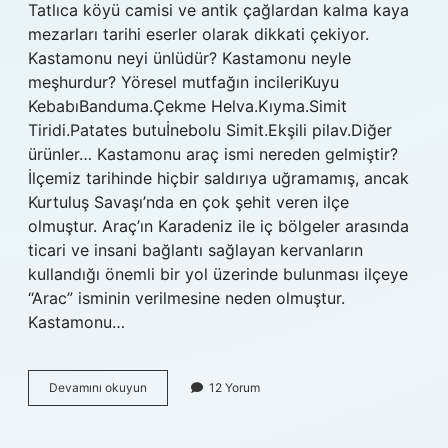
Tatlıca köyü camisi ve antik çağlardan kalma kaya
mezarları tarihi eserler olarak dikkati çekiyor.
Kastamonu neyi ünlüdür? Kastamonu neyle
meşhurdur? Yöresel mutfağın incileriKuyu
KebabıBanduma.Çekme Helva.Kıyma.Simit
Tiridi.Patates butuİnebolu Simit.Ekşili pilav.Diğer
ürünler… Kastamonu araç ismi nereden gelmiştir?
İlçemiz tarihinde hiçbir saldırıya uğramamış, ancak
Kurtuluş Savaşı’nda en çok şehit veren ilçe
olmuştur. Araç’ın Karadeniz ile iç bölgeler arasında
ticari ve insani bağlantı sağlayan kervanların
kullandığı önemli bir yol üzerinde bulunması ilçeye
“Arac” isminin verilmesine neden olmuştur.
Kastamonu…
Kastamonu
Devamını okuyun
12 Yorum
Araç
Neyi
Meşhur