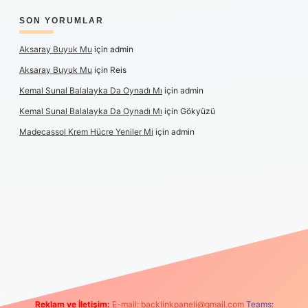
SON YORUMLAR
Aksaray Buyuk Mu
için
admin
Aksaray Buyuk Mu
için
Reis
Kemal Sunal Balalayka Da Oynadı Mı
için
admin
Kemal Sunal Balalayka Da Oynadı Mı
için
Gökyüzü
Madecassol Krem Hücre Yeniler Mi
için
admin
ş
Reklam ve İletişim:
E-mail:
backlinkpaneli@gmail.com
Teams: