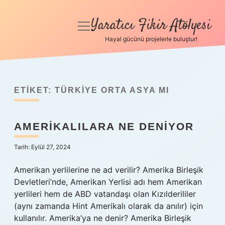
Yaratıcı Fikir Atölyesi
menüyü
aç
Hayal gücünü projelerle buluştur!
Anasayfa
Gizlilik Politikası
ETIKET:
TÜRKIYE ORTA ASYA MI
Yasal Uyarı
AMERIKALILARA NE DENIYOR
Hakkımızda
Tarih: Eylül 27, 2024
Amerikan yerlilerine ne ad verilir? Amerika Birleşik
Devletleri’nde, Amerikan Yerlisi adı hem Amerikan
yerlileri hem de ABD vatandaşı olan Kızılderililer
(aynı zamanda Hint Amerikalı olarak da anılır) için
kullanılır. Amerika’ya ne denir? Amerika Birleşik