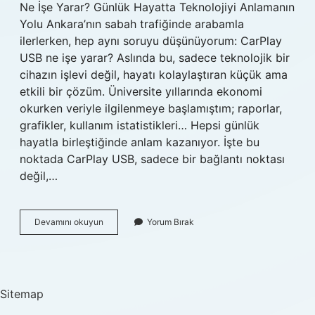
Ne İşe Yarar? Günlük Hayatta Teknolojiyi Anlamanın
Yolu Ankara’nın sabah trafiğinde arabamla
ilerlerken, hep aynı soruyu düşünüyorum: CarPlay
USB ne işe yarar? Aslında bu, sadece teknolojik bir
cihazın işlevi değil, hayatı kolaylaştıran küçük ama
etkili bir çözüm. Üniversite yıllarında ekonomi
okurken veriyle ilgilenmeye başlamıştım; raporlar,
grafikler, kullanım istatistikleri… Hepsi günlük
hayatla birleştiğinde anlam kazanıyor. İşte bu
noktada CarPlay USB, sadece bir bağlantı noktası
değil,…
CarPlay
Devamını okuyun
Yorum Bırak
USB
ne
işe
yarar
?
Sitemap