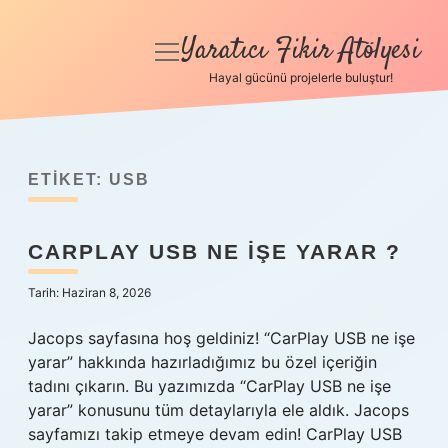
Yaratıcı Fikir Atölyesi
menüyü
aç
Hayal gücünü projelerle buluştur!
Anasayfa
Gizlilik Politikası
ETIKET:
USB
Yasal Uyarı
CARPLAY USB NE IŞE YARAR ?
Hakkımızda
Tarih: Haziran 8, 2026
Jacops sayfasına hoş geldiniz! “CarPlay USB ne işe
yarar” hakkında hazırladığımız bu özel içeriğin
tadını çıkarın. Bu yazımızda “CarPlay USB ne işe
yarar” konusunu tüm detaylarıyla ele aldık. Jacops
sayfamızı takip etmeye devam edin! CarPlay USB