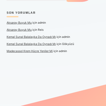
SON YORUMLAR
Aksaray Buyuk Mu
için
admin
Aksaray Buyuk Mu
için
Reis
Kemal Sunal Balalayka Da Oynadı Mı
için
admin
Kemal Sunal Balalayka Da Oynadı Mı
için
Gökyüzü
Madecassol Krem Hücre Yeniler Mi
için
admin
ş