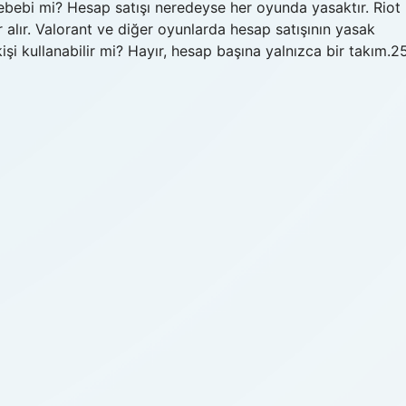
sebebi mi? Hesap satışı neredeyse her oyunda yasaktır. Riot
alır. Valorant ve diğer oyunlarda hesap satışının yasak
kişi kullanabilir mi? Hayır, hesap başına yalnızca bir takım.2