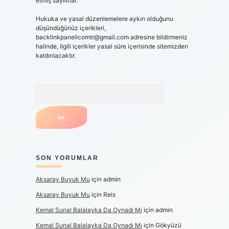
etmiş sayılırlar.
Hukuka ve yasal düzenlemelere aykırı olduğunu
düşündüğünüz içerikleri,
backlinkpanelicomtr@gmail.com
adresine bildirmeniz
halinde, ilgili içerikler yasal süre içerisinde sitemizden
kaldırılacaktır.
Arama
SON YORUMLAR
Aksaray Buyuk Mu
için
admin
Aksaray Buyuk Mu
için
Reis
Kemal Sunal Balalayka Da Oynadı Mı
için
admin
Kemal Sunal Balalayka Da Oynadı Mı
için
Gökyüzü