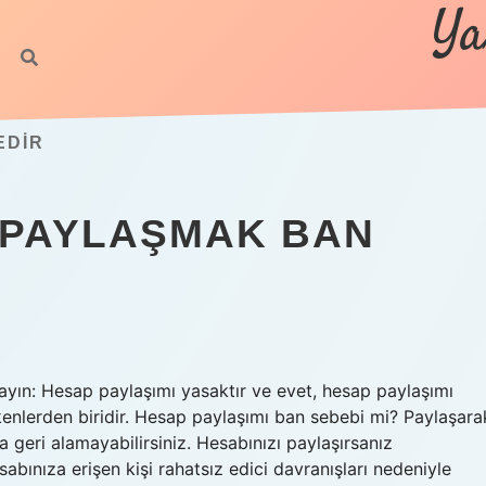
Ya
EDIR
 PAYLAŞMAK BAN
yın: Hesap paylaşımı yasaktır ve evet, hesap paylaşımı
enlerden biridir. Hesap paylaşımı ban sebebi mi? Paylaşara
 geri alamayabilirsiniz. Hesabınızı paylaşırsanız
esabınıza erişen kişi rahatsız edici davranışları nedeniyle