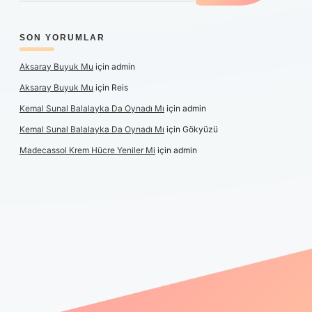
SON YORUMLAR
Aksaray Buyuk Mu
için
admin
Aksaray Buyuk Mu
için
Reis
Kemal Sunal Balalayka Da Oynadı Mı
için
admin
Kemal Sunal Balalayka Da Oynadı Mı
için
Gökyüzü
Madecassol Krem Hücre Yeniler Mi
için
admin
ş