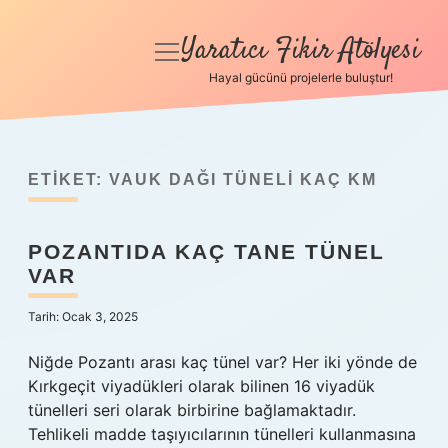
Yaratıcı Fikir Atölyesi
menüyü
aç
Hayal gücünü projelerle buluştur!
Anasayfa
Gizlilik Politikası
ETIKET:
VAUK DAĞI TÜNELI KAÇ KM
Yasal Uyarı
POZANTIDA KAÇ TANE TÜNEL
Hakkımızda
VAR
Tarih: Ocak 3, 2025
Niğde Pozantı arası kaç tünel var? Her iki yönde de
Kırkgeçit viyadükleri olarak bilinen 16 viyadük
tünelleri seri olarak birbirine bağlamaktadır.
Tehlikeli madde taşıyıcılarının tünelleri kullanmasına