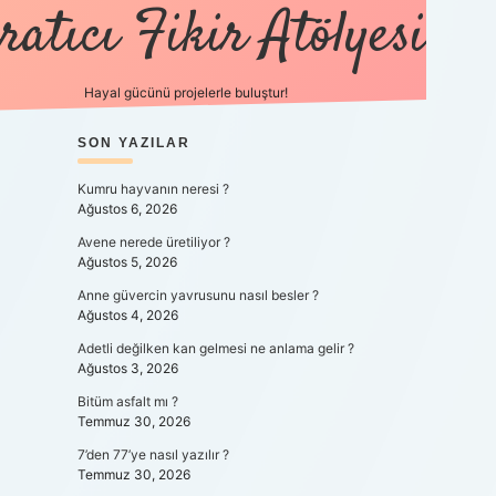
ratıcı Fikir Atölyesi
Hayal gücünü projelerle buluştur!
SIDEBAR
SON YAZILAR
tulipbet gir
Kumru hayvanın neresi ?
Ağustos 6, 2026
Avene nerede üretiliyor ?
Ağustos 5, 2026
Anne güvercin yavrusunu nasıl besler ?
Ağustos 4, 2026
Adetli değilken kan gelmesi ne anlama gelir ?
Ağustos 3, 2026
Bitüm asfalt mı ?
Temmuz 30, 2026
7’den 77’ye nasıl yazılır ?
Temmuz 30, 2026