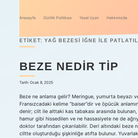
Anasayfa
Gizlilik Politikası
Yasal Uyarı
Hakkımızda
ETIKET:
YAĞ BEZESI IĞNE ILE PATLATIL
BEZE NEDIR TIP
Tarih: Ocak 8, 2025
Beze ne anlama gelir? Meringue, yumurta beyazı ve 
Fransızcadaki kelime “baiser”dir ve öpücük anlamına
denir; cilt ile alttaki kas tabakası arasında buluna
hamur gibi hissedilen ve ne hassasiyete ne de ağrıy
doktor tarafından çıkarılabilir. Deri altındaki beze
ciltte oluşturduğu şişkinliğe atıfta bulunur. Yuvarla