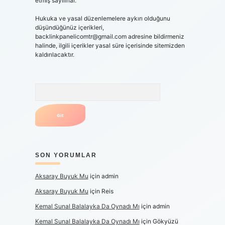
etmiş sayılırlar.
Hukuka ve yasal düzenlemelere aykırı olduğunu
düşündüğünüz içerikleri,
backlinkpanelicomtr@gmail.com
adresine bildirmeniz
halinde, ilgili içerikler yasal süre içerisinde sitemizden
kaldırılacaktır.
Arama
SON YORUMLAR
Aksaray Buyuk Mu
için
admin
Aksaray Buyuk Mu
için
Reis
Kemal Sunal Balalayka Da Oynadı Mı
için
admin
Kemal Sunal Balalayka Da Oynadı Mı
için
Gökyüzü