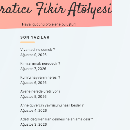
ratıcı Fikir Atölyesi
Hayal gücünü projelerle buluştur!
SIDEBAR
SON YAZILAR
tulipbet gi
Viyan adı ne demek ?
Ağustos 9, 2026
Kırmızı ırmak nerededir ?
Ağustos 7, 2026
Kumru hayvanın neresi ?
Ağustos 6, 2026
Avene nerede üretiliyor ?
Ağustos 5, 2026
Anne güvercin yavrusunu nasıl besler ?
Ağustos 4, 2026
Adetli değilken kan gelmesi ne anlama gelir ?
Ağustos 3, 2026