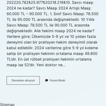
202220.782₺25.977₺20218.216₺10. Savcı maaşı
2024 ne kadar? Savcı Maaşı 2024 Artışlı Maaş:
60.000 TL – 90.000 TL. 1. Sınıf Savcı Maaşı: 78.500
TL ile 95.000 TL arasında değişmektedir. 10 Yıllık
Savcı Maaşı: 78.500 TL ile 90.000 TL arasında
değişmektedir. Aile hekimi maaşı 2024 ne kadar?
Verilere göre; Ülkemizde 5-9 yıl ve 10 yıldan fazla
deneyimi olan bir pratisyen hekim deneyimli olarak
kabul edilebilir. 2024 verilerine göre 5-9 yıl kıdeme
sahip bir pratisyen hekimin ortalama maaşı 49.800
TL’dir. En üst rütbeli pratisyen hekimin ortalama
maaşı ise 52’dir. Yeni doktor ne…
Doktorlar
Devamını okuyun
Yorum Bırak
Kaç
Tl
Maaş
Alıyor
2024
Sitemap