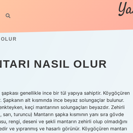
Ya
L OLUR
TARI NASIL OLUR
şapkası genellikle ince bir tül yapıya sahiptir. Köygöçüren
r. Şapkanın alt kısmında ince beyaz solungaçlar bulunur.
kteyken, keçi mantarının solungaçları beyazdır. Zehirli
il, sarı, turuncu) Mantarın şapka kısmının yanı sıra gövde
su, rengi, deseni ve şekli mantarın zehirli olup olmadığını
ncedir ve yıpranmış ve hasarlı görünür. Köygöçüren mantarı