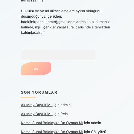
etmiş sayılırlar.
Hukuka ve yasal düzenlemelere aykırı olduğunu
düşündüğünüz içerikleri,
backlinkpanelicomtr@gmail.com
adresine bildirmeniz
halinde, ilgili içerikler yasal süre içerisinde sitemizden
kaldırılacaktır.
Arama
SON YORUMLAR
Aksaray Buyuk Mu
için
admin
Aksaray Buyuk Mu
için
Reis
Kemal Sunal Balalayka Da Oynadı Mı
için
admin
Kemal Sunal Balalayka Da Oynadı Mı
için
Gökyüzü