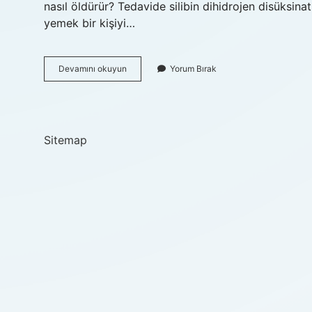
nasıl öldürür? Tedavide silibin dihidrojen disüksin
yemek bir kişiyi…
Köygöçüren
Devamını okuyun
Yorum Bırak
Mantarı
Nasıl
Olur
Sitemap