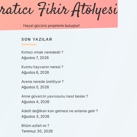
ratıcı Fikir Atölyesi
Hayal gücünü projelerle buluştur!
SIDEBAR
SON YAZILAR
tulipbet giriş
Kırmızı ırmak nerededir ?
Ağustos 7, 2026
Kumru hayvanın neresi ?
Ağustos 6, 2026
Avene nerede üretiliyor ?
Ağustos 5, 2026
Anne güvercin yavrusunu nasıl besler ?
Ağustos 4, 2026
Adetli değilken kan gelmesi ne anlama gelir ?
Ağustos 3, 2026
Bitüm asfalt mı ?
Temmuz 30, 2026