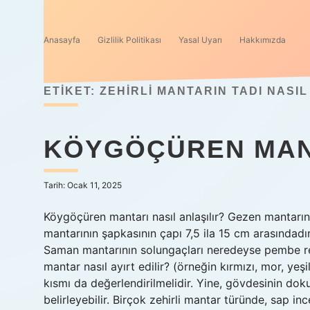
Anasayfa
Gizlilik Politikası
Yasal Uyarı
Hakkımızda
ETIKET:
ZEHIRLI MANTARIN TADI NASI
KÖYGÖÇÜREN MAN
Tarih: Ocak 11, 2025
Köygöçüren mantarı nasıl anlaşılır? Gezen mantarın 
mantarının şapkasının çapı 7,5 ila 15 cm arasındadı
Saman mantarının solungaçları neredeyse pembe ren
mantar nasıl ayırt edilir? (örneğin kırmızı, mor, yeş
kısmı da değerlendirilmelidir. Yine, gövdesinin doku
belirleyebilir. Birçok zehirli mantar türünde, sap i