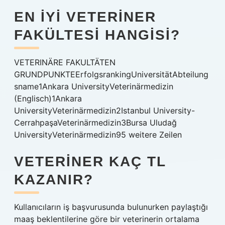
EN IYI VETERINER
FAKÜLTESI HANGISI?
VETERINÄRE FAKULTÄTEN
GRUNDPUNKTEErfolgsrankingUniversitätAbteilung
sname1Ankara UniversityVeterinärmedizin
(Englisch)1Ankara
UniversityVeterinärmedizin2Istanbul University-
CerrahpaşaVeterinärmedizin3Bursa Uludağ
UniversityVeterinärmedizin95 weitere Zeilen
VETERINER KAÇ TL
KAZANIR?
Kullanıcıların iş başvurusunda bulunurken paylaştığı
maaş beklentilerine göre bir veterinerin ortalama