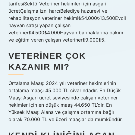
tarifesiSektörVeteriner hekimleri için asgari
ücretÇalışma izni harcıBelediye huzurevi ve
rehabilitasyon veteriner hekimi₺54.000₺13.500Evcil
hayvan satışı yapan çalışan
veteriner₺4.500₺4.000Hayvan barınaklarına bakım
ve eğitim veren çalışan veteriner₺9.000₺5.
VETERINER ÇOK
KAZANIR MI?
Ortalama Maaş: 2024 yılı veteriner hekimlerinin
ortalama maaşı 45.000 TL civarındadır. En Düşük
Maaş: Asgari ücret seviyesinde çalışan veteriner
hekimler için en düşük maaş 44.650 TL’dir. En
Yüksek Maaş: Alana ve çalışma ortamına bağlı
olarak 70.000 TL ve üzeri maaşlar da mümkündür.