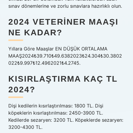
sınav dönemlerine ve zorlu sınavlara hazırlıklı olun.
2024 VETERINER MAAŞI
NE KADAR?
Yıllara Göre Maaşlar EN DÜŞÜK ORTALAMA
MAAŞ2024₺39.710₺49.6382023₺24.304₺30.3802
022₺9.997₺12.4962021₺4.2745.
KISIRLAŞTIRMA KAÇ TL
2024?
Dişi kedilerin kısırlaştırılması: 1800 TL. Dişi
köpeklerin kısırlaştırılması: 2450-3900 TL.
Kedilerde sezaryen: 3200 TL. Köpeklerde sezaryen:
3200-4300 TL.