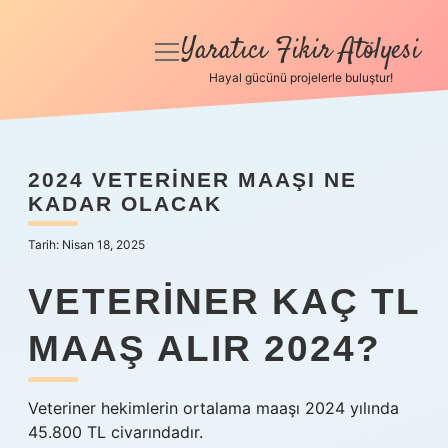
Yaratıcı Fikir Atölyesi
menüyü
aç
Hayal gücünü projelerle buluştur!
Anasayfa
Gizlilik Politikası
2024 VETERINER MAAŞI NE
KADAR OLACAK
Yasal Uyarı
Tarih: Nisan 18, 2025
Hakkımızda
VETERINER KAÇ TL
MAAŞ ALIR 2024?
Veteriner hekimlerin ortalama maaşı 2024 yılında
45.800 TL civarındadır.