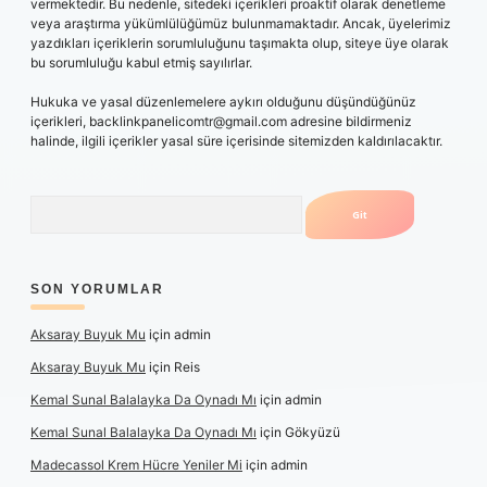
vermektedir. Bu nedenle, sitedeki içerikleri proaktif olarak denetleme
veya araştırma yükümlülüğümüz bulunmamaktadır. Ancak, üyelerimiz
yazdıkları içeriklerin sorumluluğunu taşımakta olup, siteye üye olarak
bu sorumluluğu kabul etmiş sayılırlar.
Hukuka ve yasal düzenlemelere aykırı olduğunu düşündüğünüz
içerikleri,
backlinkpanelicomtr@gmail.com
adresine bildirmeniz
halinde, ilgili içerikler yasal süre içerisinde sitemizden kaldırılacaktır.
Arama
SON YORUMLAR
Aksaray Buyuk Mu
için
admin
Aksaray Buyuk Mu
için
Reis
Kemal Sunal Balalayka Da Oynadı Mı
için
admin
Kemal Sunal Balalayka Da Oynadı Mı
için
Gökyüzü
Madecassol Krem Hücre Yeniler Mi
için
admin