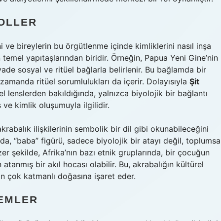
BOLLER
ni ve bireylerin bu örgütlenme içinde kimliklerini nasıl inşa
un temel yapıtaşlarından biridir. Örneğin, Papua Yeni Gine’nin
yade sosyal ve ritüel bağlarla belirlenir. Bu bağlamda bir
zamanda ritüel sorumlulukları da içerir. Dolayısıyla
Şit
el lenslerden bakıldığında, yalnızca biyolojik bir bağlantı
e kimlik oluşumuyla ilgilidir.
krabalık ilişkilerinin sembolik bir dil gibi okunabileceğini
 “baba” figürü, sadece biyolojik bir atayı değil, toplumsa
er şekilde, Afrika’nın bazı etnik gruplarında, bir çocuğun
atanmış bir akıl hocası olabilir. Bu, akrabalığın kültürel
nin çok katmanlı doğasına işaret eder.
TEMLER