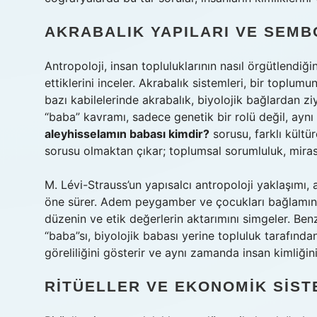
AKRABALIK YAPILARI VE SEM
Antropoloji, insan topluluklarının nasıl örgütlendiği
ettiklerini inceler. Akrabalık sistemleri, bir toplum
bazı kabilelerinde akrabalık, biyolojik bağlardan zi
“baba” kavramı, sadece genetik bir rolü değil, aynı 
aleyhisselamın babası kimdir?
sorusu, farklı kültür
sorusu olmaktan çıkar; toplumsal sorumluluk, miras v
M. Lévi-Strauss’un yapısalcı antropoloji yaklaşımı, a
öne sürer. Adem peygamber ve çocukları bağlamında,
düzenin ve etik değerlerin aktarımını simgeler. Benz
“baba”sı, biyolojik babası yerine topluluk tarafından 
göreliliğini gösterir ve aynı zamanda insan kimliği
RITÜELLER VE EKONOMIK SIS