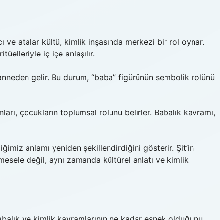
 ve atalar kültü, kimlik inşasında merkezi bir rol oynar.
tüelleriyle iç içe anlaşılır.
s anneden gelir. Bu durum, “baba” figürünün sembolik rolünü
ları, çocukların toplumsal rolünü belirler. Babalık kavramı,
diğimiz anlamı yeniden şekillendirdiğini gösterir. Şit’in
 mesele değil, aynı zamanda kültürel anlatı ve kimlik
krabalık ve kimlik kavramlarının ne kadar esnek olduğunu