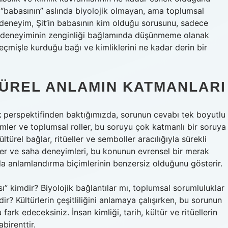
 “babasının” aslında biyolojik olmayan, ama toplumsal
u deneyim, Şit’in babasının kim olduğu sorusunu, sadece
n deneyiminin zenginliği bağlamında düşünmeme olanak
eçmişle kurduğu bağı ve kimliklerini ne kadar derin bir
TÜREL ANLAMIN KATMANLARI
k
perspektifinden baktığımızda, sorunun cevabı tek boyutlu
stemler ve toplumsal roller, bu soruyu çok katmanlı bir soruya
kültürel bağlar, ritüeller ve semboller aracılığıyla sürekli
ekler ve saha deneyimleri, bu konunun evrensel bir merak
 anlamlandırma biçimlerinin benzersiz olduğunu gösterir.
ı” kimdir? Biyolojik bağlantılar mı, toplumsal sorumluluklar
ir? Kültürlerin çeşitliliğini anlamaya çalışırken, bu sorunun
rk edeceksiniz. İnsan kimliği, tarih, kültür ve ritüellerin
birenttir.