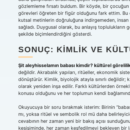
gözlemleme fırsatı buldum. Bir köyde, bir çocuğun
görevleri öğreten bir figür olduğunu fark ettim. B
kutsal metinlerin doğruluğuna indirgemeden, insa
sağladı. Duygusal olarak, bu anlayış toplulukların g
şekilde biçimlendirdiğini gösterdi.
SONUÇ: KIMLIK VE KÜL
Şit aleyhisselamın babası kimdir? kültürel görelili
değildir. Akrabalık yapıları, ritüeller, ekonomik si
dönüştürür. Kimlik, biyolojik atayla sınırlı değildir; 
olarak yeniden inşa edilir. Farklı kültürlerden örn
konusu olduğunu ve her toplumun kendi bağlamında
Okuyucuya bir soru bırakmak isterim: Birinin “babas
mı, yoksa ritüel ve sembolik rol mü daha belirleyicid
cevabının her zaman yeni bir bakış açısı sunduğunu fa
kesişiminde, her zaman keşfedilmeyi bekleyen bir la