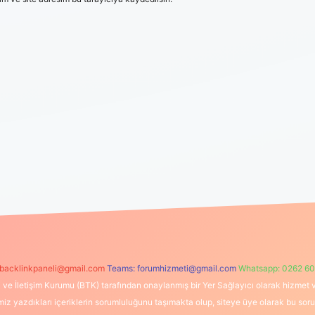
backlinkpaneli@gmail.com
Teams:
forumhizmeti@gmail.com
Whatsapp: 0262 60
i ve İletişim Kurumu (BTK) tarafından onaylanmış bir Yer Sağlayıcı olarak hizmet v
azdıkları içeriklerin sorumluluğunu taşımakta olup, siteye üye olarak bu sorumlul