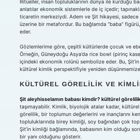
Ritüeller, insan topluluklarının dünya ile kurduğu 
anlatılar ekonomik sistemlerle de iç içedir; tapına
ticaretin merkeziydi. Adem ve Şit hikayesi, sadece 
üzerine bir metafordur. Bu bağlamda “baba” figürü,
eder.
Gözlemlerime göre, çeşitli kültürlerde çocuk ve ebev
Örneğin, Güneydoğu Asya’da rice bowl (pirinç kasesi)
içindeki ekonomik rolünü sembolize eder. Bu, Şit’i
kültürel kimlik perspektifiyle yeniden düşünmemize 
KÜLTÜREL GÖRELILIK VE KIML
Şit aleyhisselamın babası kimdir? kültürel görelili
taşımayabilir. Kimlik, biyolojik atalar kadar, kültürel 
görelilik, bir toplumun değerlerini ve inançlarını k
topluluklarında birey kimliği, soy bağından çok toplu
Şit’in kimliği bağlamında, babasının kim olduğu sor
bir yanı olduğunu gösterir.