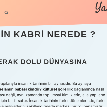
Ya
N KABRI NEREDE ?
ERAK DOLU DÜNYASINA
yapılarıyla insanlık tarihinin bir aynasıdır. Bu aynaya
selamın babası kimdir? kültürel görelilik
bağlamında nasıl
ması değil, aynı zamanda toplumsal kimliklerin, aile yapıların
çin bir fırsattır. İnsanlık tarihinin farklı dönemlerinde, farklı
 ve aidiyetlerini şekillendirmede merkezi bir rol oynamıştır.