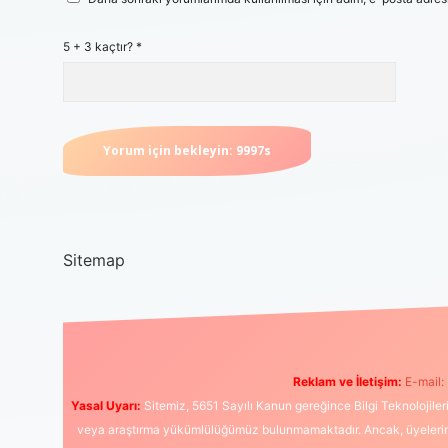
5 + 3 kaçtır?
*
Sitemap
Reklam ve İletişim:
E-mail:
Yasal Uyarı:
Sitemiz, 5651 Sayılı Kanun gereğince Bilgi Teknolojiler
veya araştırma yükümlülüğümüz bulunmamaktadır. Ancak, üyelerimiz y