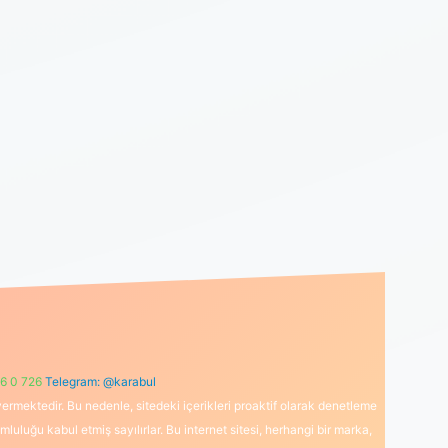
6 0 726
Telegram: @karabul
ermektedir. Bu nedenle, sitedeki içerikleri proaktif olarak denetleme
uğu kabul etmiş sayılırlar. Bu internet sitesi, herhangi bir marka,