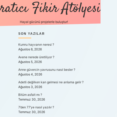
ratıcı Fikir Atölyesi
Hayal gücünü projelerle buluştur!
SIDEBAR
SON YAZILAR
tulipbet giriş
Kumru hayvanın neresi ?
Ağustos 6, 2026
Avene nerede üretiliyor ?
Ağustos 5, 2026
Anne güvercin yavrusunu nasıl besler ?
Ağustos 4, 2026
Adetli değilken kan gelmesi ne anlama gelir ?
Ağustos 3, 2026
Bitüm asfalt mı ?
Temmuz 30, 2026
7’den 77’ye nasıl yazılır ?
Temmuz 30, 2026