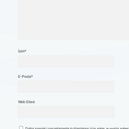
İsim*
E-Posta*
Web Sitesi
Daha sonraki yorumlarımda kullanılması için adım, e-posta adresi