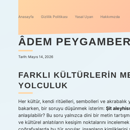
Anasayfa
Gizlilik Politikası
Yasal Uyarı
Hakkımızda
ÂDEM PEYGAMBERI
Tarih: Mayıs 14, 2026
FARKLI KÜLTÜRLERIN M
YOLCULUK
Her kültür, kendi ritüelleri, sembolleri ve akrabalık 
bakarken, bir soruyu düşünmek isterim:
Şit aleyhis
anlaşılabilir? Bu soru yalnızca dini bir metin tartış
ve kültürel anlatıların kesişim noktalarını incelemek i
coğrafyalarda bu tür sorular, insanların kimliklerini