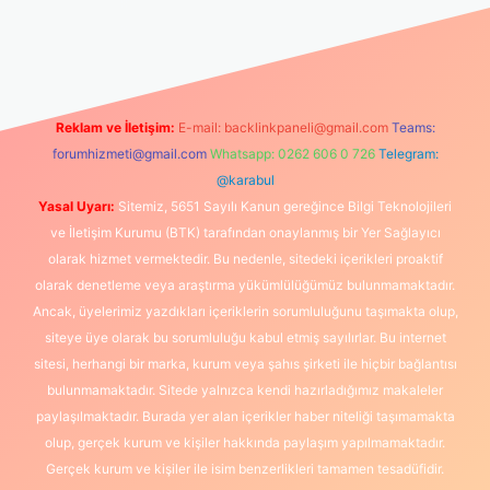
iriş
Reklam ve İletişim:
E-mail:
backlinkpaneli@gmail.com
Teams:
forumhizmeti@gmail.com
Whatsapp: 0262 606 0 726
Telegram:
@karabul
Yasal Uyarı:
Sitemiz, 5651 Sayılı Kanun gereğince Bilgi Teknolojileri
ve İletişim Kurumu (BTK) tarafından onaylanmış bir Yer Sağlayıcı
olarak hizmet vermektedir. Bu nedenle, sitedeki içerikleri proaktif
olarak denetleme veya araştırma yükümlülüğümüz bulunmamaktadır.
Ancak, üyelerimiz yazdıkları içeriklerin sorumluluğunu taşımakta olup,
siteye üye olarak bu sorumluluğu kabul etmiş sayılırlar. Bu internet
sitesi, herhangi bir marka, kurum veya şahıs şirketi ile hiçbir bağlantısı
bulunmamaktadır. Sitede yalnızca kendi hazırladığımız makaleler
paylaşılmaktadır. Burada yer alan içerikler haber niteliği taşımamakta
olup, gerçek kurum ve kişiler hakkında paylaşım yapılmamaktadır.
Gerçek kurum ve kişiler ile isim benzerlikleri tamamen tesadüfidir.