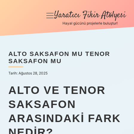
Yaratıcı Fikir Atölyesi
menüyü
aç
Hayal gücünü projelerle buluştur!
Anasayfa
Gizlilik Politikası
ALTO SAKSAFON MU TENOR
SAKSAFON MU
Yasal Uyarı
Tarih: Ağustos 28, 2025
Hakkımızda
ALTO VE TENOR
SAKSAFON
ARASINDAKI FARK
NEDIR?