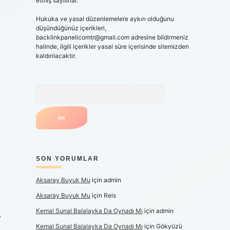
etmiş sayılırlar.
Hukuka ve yasal düzenlemelere aykırı olduğunu
düşündüğünüz içerikleri,
backlinkpanelicomtr@gmail.com
adresine bildirmeniz
halinde, ilgili içerikler yasal süre içerisinde sitemizden
kaldırılacaktır.
Arama
SON YORUMLAR
Aksaray Buyuk Mu
için
admin
Aksaray Buyuk Mu
için
Reis
Kemal Sunal Balalayka Da Oynadı Mı
için
admin
.
Kemal Sunal Balalayka Da Oynadı Mı
için
Gökyüzü