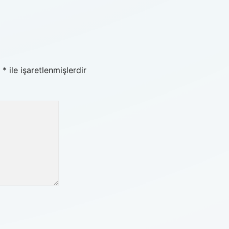
r
*
ile işaretlenmişlerdir