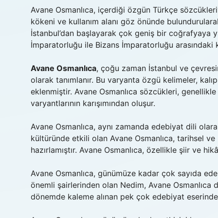
Avane Osmanlıca, içerdiği özgün Türkçe sözcükleriy
kökeni ve kullanım alanı göz önünde bulundurularak
İstanbul’dan başlayarak çok geniş bir coğrafyaya ya
İmparatorluğu ile Bizans İmparatorluğu arasındaki k
Avane Osmanlıca
, çoğu zaman İstanbul ve çevresin
olarak tanımlanır. Bu varyanta özgü kelimeler, kalıp
eklenmiştir. Avane Osmanlıca sözcükleri, genellikle
varyantlarının karışımından oluşur.
Avane Osmanlıca, aynı zamanda edebiyat dili olarak
kültüründe etkili olan Avane Osmanlıca, tarihsel ve
hazırlamıştır. Avane Osmanlıca, özellikle şiir ve hikâ
Avane Osmanlıca, günümüze kadar çok sayıda edebiya
önemli şairlerinden olan Nedim, Avane Osmanlıca di
dönemde kaleme alınan pek çok edebiyat eserinde 