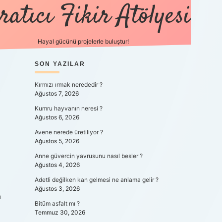
ratıcı Fikir Atölyesi
Hayal gücünü projelerle buluştur!
SIDEBAR
SON YAZILAR
tulipbet giriş
Kırmızı ırmak nerededir ?
Ağustos 7, 2026
Kumru hayvanın neresi ?
Ağustos 6, 2026
Avene nerede üretiliyor ?
Ağustos 5, 2026
Anne güvercin yavrusunu nasıl besler ?
Ağustos 4, 2026
Adetli değilken kan gelmesi ne anlama gelir ?
Ağustos 3, 2026
a
Bitüm asfalt mı ?
Temmuz 30, 2026