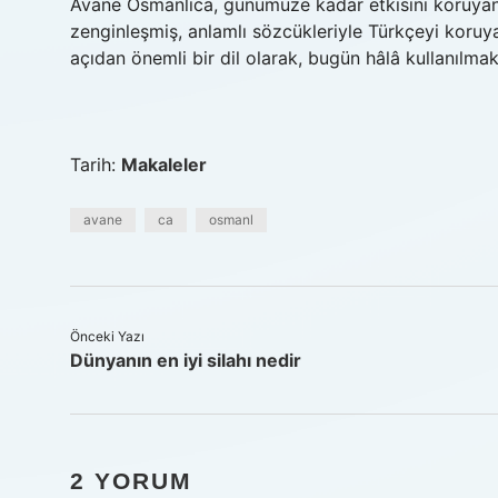
Avane Osmanlıca, günümüze kadar etkisini koruyan öne
zenginleşmiş, anlamlı sözcükleriyle Türkçeyi koruya
açıdan önemli bir dil olarak, bugün hâlâ kullanılma
Tarih:
Makaleler
avane
ca
osmanl
Önceki Yazı
Dünyanın en iyi silahı nedir
2 YORUM