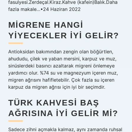
fasulyesi.Zerdeçal.Kiraz.Kahve (kafein)Balık.Daha
fazla makale…•24 Haziran 2022
MIGRENE HANGI
YIYECEKLER IYI GELIR?
Antioksidan bakımından zengin olan böğürtlen,
ahududu, çilek ve yaban mersini, karpuz ve muz,
sinüslerdeki basıncı azaltarak migreni önlemeye
yardımcı olur. %74 su ve magnezyum içeren muz,
migren ağrısını hafifletebilir. Çok fazla su içeren
karpuz da migren ağrısı için iyi bir seçimdir.
TÜRK KAHVESI BAŞ
AĞRISINA IYI GELIR MI?
Sadece zihni açmakla kalmaz, aynı zamanda ruhsal