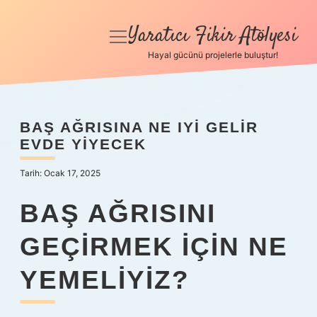
Yaratıcı Fikir Atölyesi
menüyü
aç
Hayal gücünü projelerle buluştur!
Anasayfa
Gizlilik Politikası
BAŞ AĞRISINA NE IYI GELIR
EVDE YIYECEK
Yasal Uyarı
Tarih: Ocak 17, 2025
Hakkımızda
BAŞ AĞRISINI
GEÇIRMEK IÇIN NE
YEMELIYIZ?