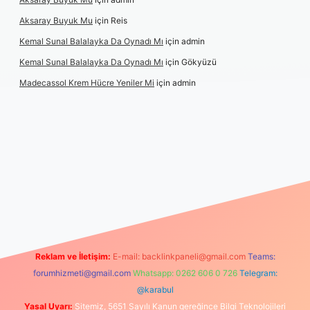
Aksaray Buyuk Mu
için
Reis
Kemal Sunal Balalayka Da Oynadı Mı
için
admin
Kemal Sunal Balalayka Da Oynadı Mı
için
Gökyüzü
Madecassol Krem Hücre Yeniler Mi
için
admin
Reklam ve İletişim:
E-mail:
backlinkpaneli@gmail.com
Teams:
forumhizmeti@gmail.com
Whatsapp: 0262 606 0 726
Telegram:
@karabul
Yasal Uyarı:
Sitemiz, 5651 Sayılı Kanun gereğince Bilgi Teknolojileri