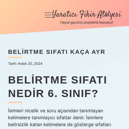
Yaratıcı Fikir Atölyesi
menüyü
aç
Hayal gücünü projelerle buluştur!
Anasayfa
Gizlilik Politikası
BELIRTME SIFATI KAÇA AYR
Yasal Uyarı
Tarih: Aralık 20, 2024
Hakkımızda
BELIRTME SIFATI
NEDIR 6. SINIF?
İsimleri nicelik ve soru açısından tanımlayan
kelimelere tanımlayıcı sıfatlar denir. İsimlere
belirsizlik katan kelimelere de gösterge sıfatları