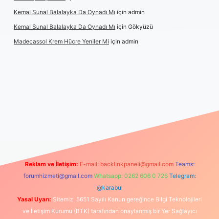
Kemal Sunal Balalayka Da Oynadı Mı
için
admin
Kemal Sunal Balalayka Da Oynadı Mı
için
Gökyüzü
Madecassol Krem Hücre Yeniler Mi
için
admin
Reklam ve İletişim:
E-mail:
backlinkpaneli@gmail.com
Teams:
forumhizmeti@gmail.com
Whatsapp: 0262 606 0 726
Telegram:
@karabul
Yasal Uyarı:
Sitemiz, 5651 Sayılı Kanun gereğince Bilgi Teknolojileri
ve İletişim Kurumu (BTK) tarafından onaylanmış bir Yer Sağlayıcı