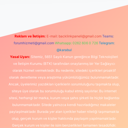
riş
Reklam ve İletişim:
E-mail:
backlinkpaneli@gmail.com
Teams:
forumhizmeti@gmail.com
Whatsapp: 0262 606 0 726
Telegram:
@karabul
Yasal Uyarı:
Sitemiz, 5651 Sayılı Kanun gereğince Bilgi Teknolojileri
ve İletişim Kurumu (BTK) tarafından onaylanmış bir Yer Sağlayıcı
olarak hizmet vermektedir. Bu nedenle, sitedeki içerikleri proaktif
olarak denetleme veya araştırma yükümlülüğümüz bulunmamaktadır.
Ancak, üyelerimiz yazdıkları içeriklerin sorumluluğunu taşımakta olup,
siteye üye olarak bu sorumluluğu kabul etmiş sayılırlar. Bu internet
sitesi, herhangi bir marka, kurum veya şahıs şirketi ile hiçbir bağlantısı
bulunmamaktadır. Sitede yalnızca kendi hazırladığımız makaleler
paylaşılmaktadır. Burada yer alan içerikler haber niteliği taşımamakta
olup, gerçek kurum ve kişiler hakkında paylaşım yapılmamaktadır.
Gerçek kurum ve kişiler ile isim benzerlikleri tamamen tesadüfidir.