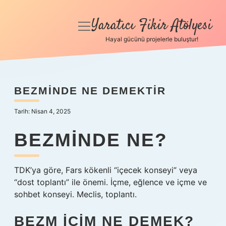
Yaratıcı Fikir Atölyesi
menüyü
aç
Hayal gücünü projelerle buluştur!
Anasayfa
Gizlilik Politikası
BEZMINDE NE DEMEKTIR
Yasal Uyarı
Tarih: Nisan 4, 2025
Hakkımızda
BEZMINDE NE?
TDK’ya göre, Fars kökenli “içecek konseyi” veya
“dost toplantı” ile önemi. İçme, eğlence ve içme ve
sohbet konseyi. Meclis, toplantı.
BEZM IÇIM NE DEMEK?