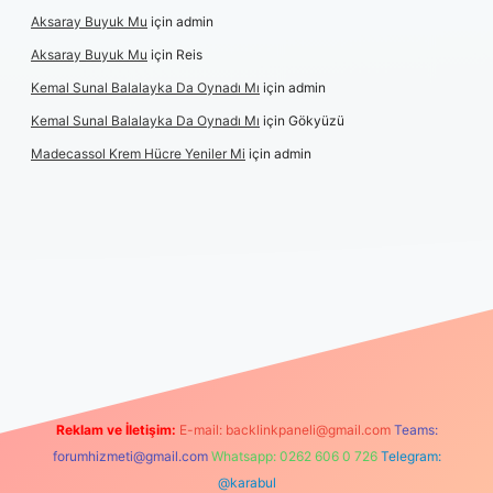
Aksaray Buyuk Mu
için
admin
Aksaray Buyuk Mu
için
Reis
Kemal Sunal Balalayka Da Oynadı Mı
için
admin
Kemal Sunal Balalayka Da Oynadı Mı
için
Gökyüzü
Madecassol Krem Hücre Yeniler Mi
için
admin
iriş
Reklam ve İletişim:
E-mail:
backlinkpaneli@gmail.com
Teams:
forumhizmeti@gmail.com
Whatsapp: 0262 606 0 726
Telegram:
@karabul