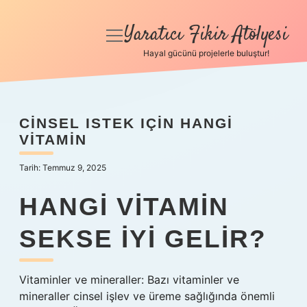
Yaratıcı Fikir Atölyesi
menüyü
aç
Hayal gücünü projelerle buluştur!
Anasayfa
Gizlilik Politikası
CINSEL ISTEK IÇIN HANGI
VITAMIN
Yasal Uyarı
Tarih: Temmuz 9, 2025
Hakkımızda
HANGI VITAMIN
SEKSE IYI GELIR?
Vitaminler ve mineraller: Bazı vitaminler ve
mineraller cinsel işlev ve üreme sağlığında önemli