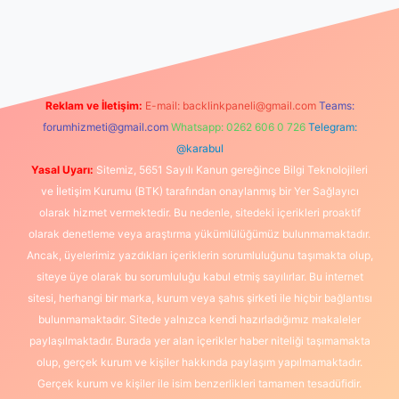
ş
Reklam ve İletişim:
E-mail:
backlinkpaneli@gmail.com
Teams:
forumhizmeti@gmail.com
Whatsapp: 0262 606 0 726
Telegram:
@karabul
Yasal Uyarı:
Sitemiz, 5651 Sayılı Kanun gereğince Bilgi Teknolojileri
ve İletişim Kurumu (BTK) tarafından onaylanmış bir Yer Sağlayıcı
olarak hizmet vermektedir. Bu nedenle, sitedeki içerikleri proaktif
olarak denetleme veya araştırma yükümlülüğümüz bulunmamaktadır.
Ancak, üyelerimiz yazdıkları içeriklerin sorumluluğunu taşımakta olup,
siteye üye olarak bu sorumluluğu kabul etmiş sayılırlar. Bu internet
sitesi, herhangi bir marka, kurum veya şahıs şirketi ile hiçbir bağlantısı
bulunmamaktadır. Sitede yalnızca kendi hazırladığımız makaleler
paylaşılmaktadır. Burada yer alan içerikler haber niteliği taşımamakta
olup, gerçek kurum ve kişiler hakkında paylaşım yapılmamaktadır.
Gerçek kurum ve kişiler ile isim benzerlikleri tamamen tesadüfidir.