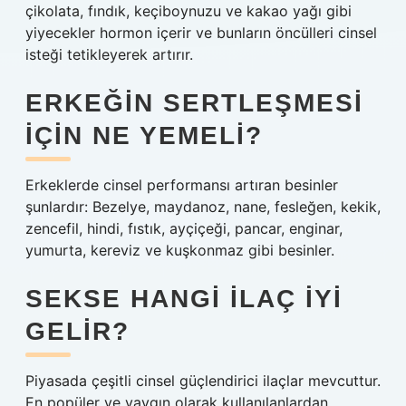
çikolata, fındık, keçiboynuzu ve kakao yağı gibi
yiyecekler hormon içerir ve bunların öncülleri cinsel
isteği tetikleyerek artırır.
ERKEĞIN SERTLEŞMESI
IÇIN NE YEMELI?
Erkeklerde cinsel performansı artıran besinler
şunlardır: Bezelye, maydanoz, nane, fesleğen, kekik,
zencefil, hindi, fıstık, ayçiçeği, pancar, enginar,
yumurta, kereviz ve kuşkonmaz gibi besinler.
SEKSE HANGI ILAÇ IYI
GELIR?
Piyasada çeşitli cinsel güçlendirici ilaçlar mevcuttur.
En popüler ve yaygın olarak kullanılanlardan