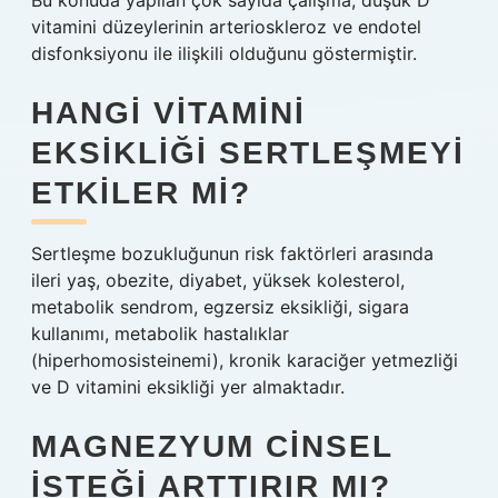
Bu konuda yapılan çok sayıda çalışma, düşük D
vitamini düzeylerinin arterioskleroz ve endotel
disfonksiyonu ile ilişkili olduğunu göstermiştir.
HANGI VITAMINI
EKSIKLIĞI SERTLEŞMEYI
ETKILER MI?
Sertleşme bozukluğunun risk faktörleri arasında
ileri yaş, obezite, diyabet, yüksek kolesterol,
metabolik sendrom, egzersiz eksikliği, sigara
kullanımı, metabolik hastalıklar
(hiperhomosisteinemi), kronik karaciğer yetmezliği
ve D vitamini eksikliği yer almaktadır.
MAGNEZYUM CINSEL
ISTEĞI ARTTIRIR MI?