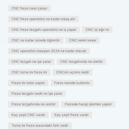
CNC freze nasıl çalışır
CNC freze operatörü ne kadar maaş alır
CNC freze tezgahı operatörü ne iş yapar
CNC işi ağır mı
CNC ne kadar sürede öğrenilir
CNC neleri keser
CNC operatörü maaşları 2024 ne kadar olacak
CNC tezgah ne işe yarar
CNC tezgahında ne üretilir
CNC torna mı freze mi
CNCnin açılımı nedir
Freze ile neler yapılır
Freze nerede kullanılır
Freze tezgahı nedir ne işe yarar
Freze tezgahında ne üretilir
Frezede hangi işlemler yapılır
Kaç çeşit CNC vardır
Kaç çeşit freze vardır
Torna ile freze arasındaki fark nedir