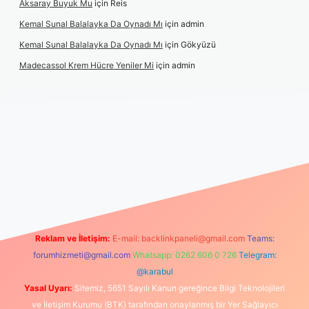
Aksaray Buyuk Mu
için
Reis
Kemal Sunal Balalayka Da Oynadı Mı
için
admin
Kemal Sunal Balalayka Da Oynadı Mı
için
Gökyüzü
Madecassol Krem Hücre Yeniler Mi
için
admin
ş
Reklam ve İletişim:
E-mail:
backlinkpaneli@gmail.com
Teams:
forumhizmeti@gmail.com
Whatsapp: 0262 606 0 726
Telegram:
@karabul
Yasal Uyarı:
Sitemiz, 5651 Sayılı Kanun gereğince Bilgi Teknolojileri
ve İletişim Kurumu (BTK) tarafından onaylanmış bir Yer Sağlayıcı