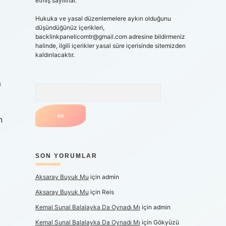
etmiş sayılırlar.
Hukuka ve yasal düzenlemelere aykırı olduğunu
düşündüğünüz içerikleri,
backlinkpanelicomtr@gmail.com
adresine bildirmeniz
halinde, ilgili içerikler yasal süre içerisinde sitemizden
kaldırılacaktır.
m
Arama
n
SON YORUMLAR
Aksaray Buyuk Mu
için
admin
Aksaray Buyuk Mu
için
Reis
Kemal Sunal Balalayka Da Oynadı Mı
için
admin
Kemal Sunal Balalayka Da Oynadı Mı
için
Gökyüzü