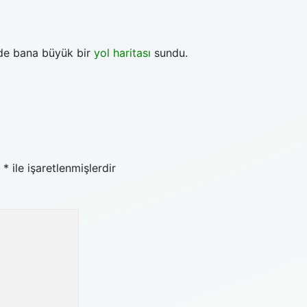
nde bana büyük bir
yol haritası
sundu.
r
*
ile işaretlenmişlerdir