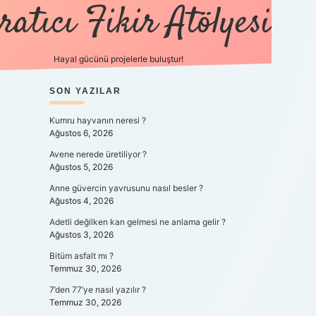
ratıcı Fikir Atölyesi
Hayal gücünü projelerle buluştur!
SIDEBAR
SON YAZILAR
tulipbet gir
Kumru hayvanın neresi ?
Ağustos 6, 2026
Avene nerede üretiliyor ?
Ağustos 5, 2026
Anne güvercin yavrusunu nasıl besler ?
Ağustos 4, 2026
Adetli değilken kan gelmesi ne anlama gelir ?
Ağustos 3, 2026
Bitüm asfalt mı ?
Temmuz 30, 2026
7’den 77’ye nasıl yazılır ?
Temmuz 30, 2026