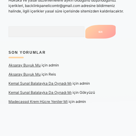
Hukuka ve yasal düzenlemelere aykırı olduğunu düşündüğünüz
içerikleri,
backlinkpanelicomtr@gmail.com
adresine bildirmeniz
halinde, ilgili içerikler yasal süre içerisinde sitemizden kaldırılacaktır.
Arama
SON YORUMLAR
Aksaray Buyuk Mu
için
admin
Aksaray Buyuk Mu
için
Reis
Kemal Sunal Balalayka Da Oynadı Mı
için
admin
Kemal Sunal Balalayka Da Oynadı Mı
için
Gökyüzü
Madecassol Krem Hücre Yeniler Mi
için
admin