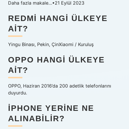
Daha fazla makale…•21 Eylül 2023
REDMI HANGI ÜLKEYE
AIT?
Yingu Binası, Pekin, ÇinXiaomi / Kuruluş
OPPO HANGI ÜLKEYE
AIT?
OPPO, Haziran 2016’da 200 adetlik telefonlarını
duyurdu.
IPHONE YERINE NE
ALINABILIR?