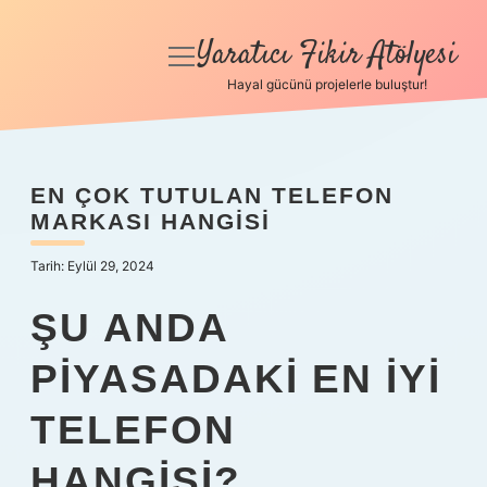
Yaratıcı Fikir Atölyesi
menüyü
aç
Hayal gücünü projelerle buluştur!
Anasayfa
Gizlilik Politikası
EN ÇOK TUTULAN TELEFON
MARKASI HANGISI
Yasal Uyarı
Tarih: Eylül 29, 2024
Hakkımızda
ŞU ANDA
PIYASADAKI EN IYI
TELEFON
HANGISI?