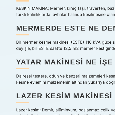
KESKİN MAKİNA; Mermer, kireç taşı, traverten, baza
farklı kalınlıklarda levhalar halinde kesilmesine ola
MERMERDE ESTE NE DE
Bir mermer kesme makinesi (ESTE) 110 kVA güce sah
deyişle, bir ESTE saatte 12,5 m2 mermer kestiğinde
YATAR MAKINESI NE IŞE
Dairesel testere, odun ve benzeri malzemeleri kesme
kesme eylemini malzemenin altından yukarıya doğru
LAZER KESIM MAKINESI
Lazer kesim; Demir, alüminyum, paslanmaz çelik ve