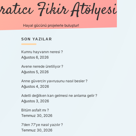
ratıcı Fikir Atölyesi
Hayal gücünü projelerle buluştur!
SIDEBAR
SON YAZILAR
tulipbet 
Kumru hayvanın neresi ?
Ağustos 6, 2026
Avene nerede üretiliyor ?
Ağustos 5, 2026
Anne güvercin yavrusunu nasıl besler ?
Ağustos 4, 2026
Adetli değilken kan gelmesi ne anlama gelir ?
Ağustos 3, 2026
Bitüm asfalt mı ?
Temmuz 30, 2026
7’den 77’ye nasıl yazılır ?
Temmuz 30, 2026