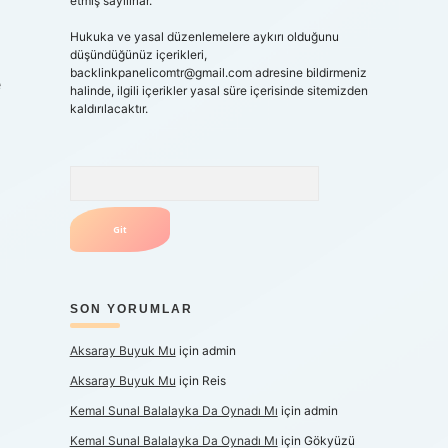
etmiş sayılırlar.
Hukuka ve yasal düzenlemelere aykırı olduğunu
düşündüğünüz içerikleri,
backlinkpanelicomtr@gmail.com
adresine bildirmeniz
e
halinde, ilgili içerikler yasal süre içerisinde sitemizden
kaldırılacaktır.
Arama
SON YORUMLAR
Aksaray Buyuk Mu
için
admin
Aksaray Buyuk Mu
için
Reis
Kemal Sunal Balalayka Da Oynadı Mı
için
admin
Kemal Sunal Balalayka Da Oynadı Mı
için
Gökyüzü