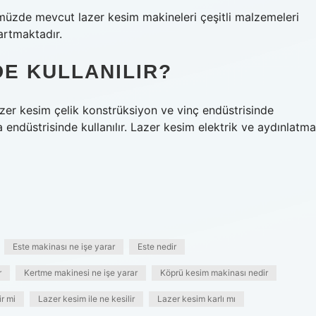
nümüzde mevcut lazer kesim makineleri çeşitli malzemeleri
artmaktadır.
E KULLANILIR?
azer kesim çelik konstrüksiyon ve vinç endüstrisinde
a endüstrisinde kullanılır. Lazer kesim elektrik ve aydınlatma
Este makinası ne işe yarar
Este nedir
r
Kertme makinesi ne işe yarar
Köprü kesim makinası nedir
r mi
Lazer kesim ile ne kesilir
Lazer kesim karlı mı