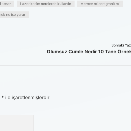
i keser
Lazer kesim nerelerde kullanılır
Mermer mi sert granit mi
mek ne işe yarar
Sonraki Yaz
Olumsuz Cümle Nedir 10 Tane Örne
r
*
ile işaretlenmişlerdir