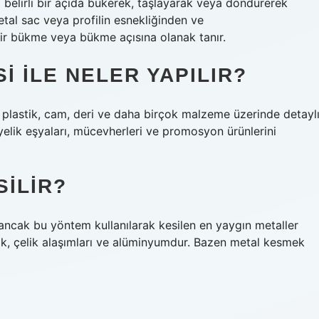
i belirli bir açıda bükerek, taşlayarak veya döndürerek
 metal sac veya profilin esnekliğinden ve
li bir bükme veya bükme açısına olanak tanır.
 ILE NELER YAPILIR?
 plastik, cam, deri ve daha birçok malzeme üzerinde detayl
diyelik eşyaları, mücevherleri ve promosyon ürünlerini
SILIR?
 ancak bu yöntem kullanılarak kesilen en yaygın metaller
ik, çelik alaşımları ve alüminyumdur. Bazen metal kesmek