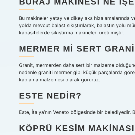
BURAJ MAKINESI NE IŞ
Bu makineler yatay ve dikey aks hizalamalarında ve h
yolda mevcut balast sıkıştırılarak, balastın yolu mü
kapasitelerde sıkıştırma makineleri üretilmiştir.
MERMER MI SERT GRANI
Granit, mermerden daha sert bir malzeme olduğund
nedenle graniti mermer gibi küçük parçalarda göreme
kaplama malzemesi olarak görürüz.
ESTE NEDIR?
Este, İtalya’nın Veneto bölgesinde bir belediyedir. B
KÖPRÜ KESIM MAKINASI