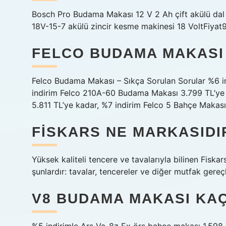
Bosch Pro Budama Makası 12 V 2 Ah çift akülü da
18V-15-7 akülü zincir kesme makinesi 18 VoltFiyat
FELCO BUDAMA MAKASI 
Felco Budama Makası – Sıkça Sorulan Sorular %6 i
indirim Felco 210A-60 Budama Makası 3.799 TL’ye
5.811 TL’ye kadar, %7 indirim Felco 5 Bahçe Makası
FISKARS NE MARKASIDI
Yüksek kaliteli tencere ve tavalarıyla bilinen Fiskars
şunlardır: tavalar, tencereler ve diğer mutfak gereçl
V8 BUDAMA MAKASI KAÇ