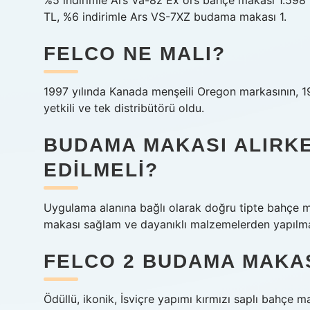
%5 indirimle Ars Va-8z Ex örs bahçe makası 1.598
TL, %6 indirimle Ars VS-7XZ budama makası 1.
FELCO NE MALI?
1997 yılında Kanada menşeili Oregon markasının, 199
yetkili ve tek distribütörü oldu.
BUDAMA MAKASI ALIRK
EDILMELI?
Uygulama alanına bağlı olarak doğru tipte bahçe ma
makası sağlam ve dayanıklı malzemelerden yapılmal
FELCO 2 BUDAMA MAKAS
Ödüllü, ikonik, İsviçre yapımı kırmızı saplı bahç