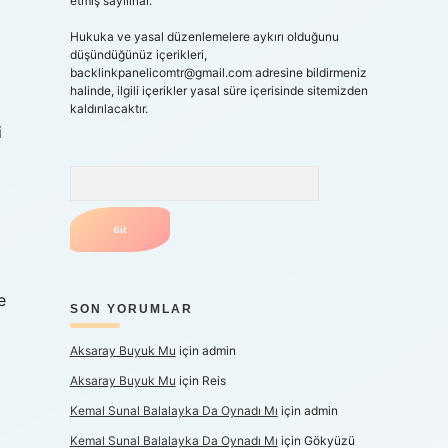
etmiş sayılırlar.
Hukuka ve yasal düzenlemelere aykırı olduğunu
düşündüğünüz içerikleri,
backlinkpanelicomtr@gmail.com
adresine bildirmeniz
halinde, ilgili içerikler yasal süre içerisinde sitemizden
kaldırılacaktır.
i
Arama
e
SON YORUMLAR
Aksaray Buyuk Mu
için
admin
Aksaray Buyuk Mu
için
Reis
Kemal Sunal Balalayka Da Oynadı Mı
için
admin
Kemal Sunal Balalayka Da Oynadı Mı
için
Gökyüzü