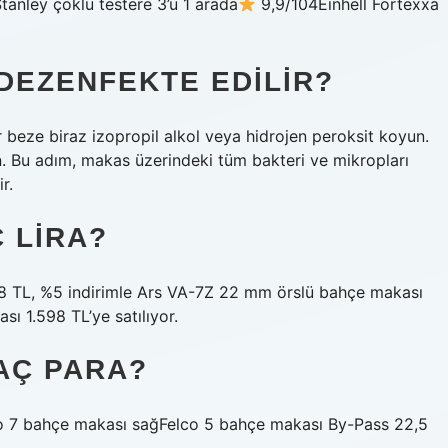
anley çoklu testere 3’ü 1 arada
9,9/104Einhell Fortexxa
DEZENFEKTE EDILIR?
 beze biraz izopropil alkol veya hidrojen peroksit koyun.
in. Bu adım, makas üzerindeki tüm bakteri ve mikropları
r.
 LIRA?
98 TL, %5 indirimle Ars VA-7Z 22 mm örslü bahçe makası
ı 1.598 TL’ye satılıyor.
AÇ PARA?
lco 7 bahçe makası sağFelco 5 bahçe makası By-Pass 22,5