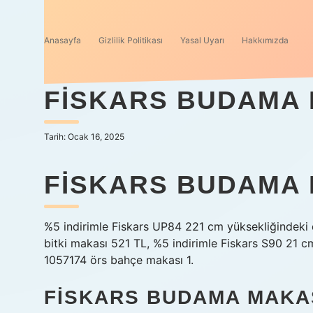
Anasayfa
Gizlilik Politikası
Yasal Uyarı
Hakkımızda
FISKARS BUDAMA 
Tarih: Ocak 16, 2025
FISKARS BUDAMA 
%5 indirimle Fiskars UP84 221 cm yüksekliğindeki 
bitki makası 521 TL, %5 indirimle Fiskars S90 21 c
1057174 örs bahçe makası 1.
FISKARS BUDAMA MAKAS