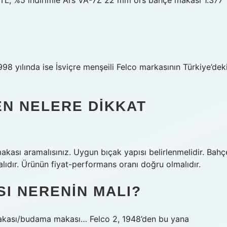
 TL, %5 indirimle Ars VA-7Z 22 mm örs bahçe makası 1.377
8 yılında ise İsviçre menşeili Felco markasının Türkiye’dek
EN NELERE DIKKAT
kası aramalısınız. Uygun bıçak yapısı belirlenmelidir. Bahç
ıdır. Ürünün fiyat-performans oranı doğru olmalıdır.
I NERENIN MALI?
e makası/budama makası… Felco 2, 1948’den bu yana