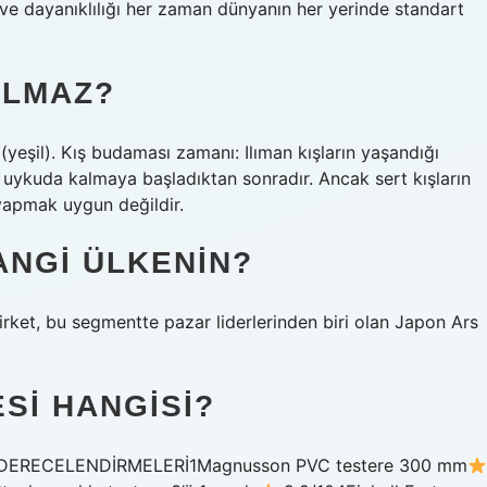
k ve dayanıklılığı her zaman dünyanın her yerinde standart
ILMAZ?
(yeşil). Kış budaması zamanı: Ilıman kışların yaşandığı
 uykuda kalmaya başladıktan sonradır. Ancak sert kışların
yapmak uygun değildir.
ANGI ÜLKENIN?
rket, bu segmentte pazar liderlerinden biri olan Japon Ars
SI HANGISI?
E DERECELENDİRMELERİ1Magnusson PVC testere 300 mm