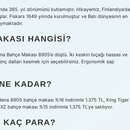
ılında 365. yıl dönümünü kutlamıştır. Hikayemiz, Finlandiya’da
şlar. Fiskars 1649 yılında kurulmuştur ve Batı dünyasının en
uymaktadır.
AKASI HANGISI?
na Bahçe Makası 8905’e düştü. İki keskin bıçağı hassas ve
nç dalları kesmek için seçebilirsiniz. Ergonomik sap
 NE KADAR?
ena 8905 bahçe makası %16 indirimle 1.375 TL, King Tiger
Z bahçe makası %15 indirimle 1.375 TL’ye satılıyor.
 KAÇ PARA?