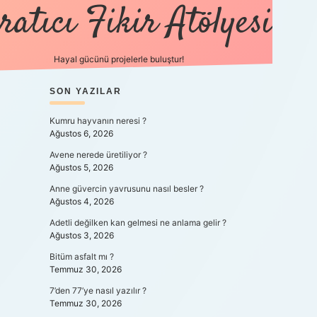
ratıcı Fikir Atölyesi
Hayal gücünü projelerle buluştur!
SIDEBAR
SON YAZILAR
tulipbet giriş
Kumru hayvanın neresi ?
Ağustos 6, 2026
Avene nerede üretiliyor ?
Ağustos 5, 2026
Anne güvercin yavrusunu nasıl besler ?
Ağustos 4, 2026
Adetli değilken kan gelmesi ne anlama gelir ?
Ağustos 3, 2026
Bitüm asfalt mı ?
Temmuz 30, 2026
7’den 77’ye nasıl yazılır ?
Temmuz 30, 2026