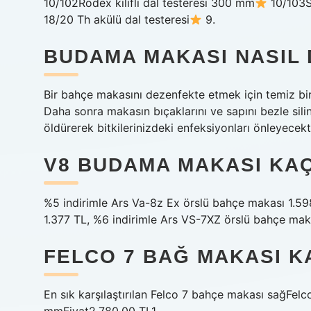
10/102Rodex kılıflı dal testeresi 300 mm
10/103St
18/20 Th akülü dal testeresi
9.
BUDAMA MAKASI NASIL 
Bir bahçe makasını dezenfekte etmek için temiz bir
Daha sonra makasın bıçaklarını ve sapını bezle sil
öldürerek bitkilerinizdeki enfeksiyonları önleyecekti
V8 BUDAMA MAKASI KAÇ
%5 indirimle Ars Va-8z Ex örslü bahçe makası 1.5
1.377 TL, %6 indirimle Ars VS-7XZ örslü bahçe makas
FELCO 7 BAĞ MAKASI K
En sık karşılaştırılan Felco 7 bahçe makası sağFe