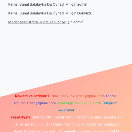
Kemal Sunal Balalayka Da Oynadı Mı
için
admin
Kemal Sunal Balalayka Da Oynadı Mı
için
Gökyüzü
Madecassol Krem Hücre Yeniler Mi
için
admin
ipbet giriş
Reklam ve İletişim:
E-mail:
backlinkpaneli@gmail.com
Teams:
forumhizmeti@gmail.com
Whatsapp: 0262 606 0 726
Telegram:
@karabul
Yasal Uyarı:
Sitemiz, 5651 Sayılı Kanun gereğince Bilgi Teknolojileri
ve İletişim Kurumu (BTK) tarafından onaylanmış bir Yer Sağlayıcı
olarak hizmet vermektedir. Bu nedenle, sitedeki içerikleri proaktif