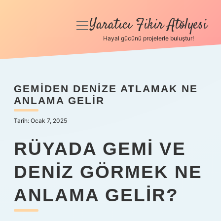
Yaratıcı Fikir Atölyesi
menüyü
aç
Hayal gücünü projelerle buluştur!
Anasayfa
Gizlilik Politikası
GEMIDEN DENIZE ATLAMAK NE
ANLAMA GELIR
Yasal Uyarı
Tarih: Ocak 7, 2025
Hakkımızda
RÜYADA GEMI VE
DENIZ GÖRMEK NE
ANLAMA GELIR?