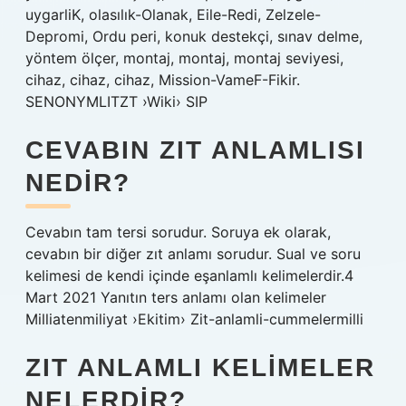
uygarliK, olasılık-Olanak, Eile-Redi, Zelzele-
Depromi, Ordu peri, konuk destekçi, sınav delme,
yöntem ölçer, montaj, montaj, montaj seviyesi,
cihaz, cihaz, cihaz, Mission-VameF-Fikir.
SENONYMLITZT ›Wiki› SIP
CEVABIN ZIT ANLAMLISI
NEDIR?
Cevabın tam tersi sorudur. Soruya ek olarak,
cevabın bir diğer zıt anlamı sorudur. Sual ve soru
kelimesi de kendi içinde eşanlamlı kelimelerdir.4
Mart 2021 Yanıtın ters anlamı olan kelimeler
Milliatenmiliyat ›Ekitim› Zit-anlamli-cummelermilli
ZIT ANLAMLI KELIMELER
NELERDIR?