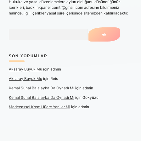
Hukuka ve yasal düzenlemelere aykırı olduğunu düşündüğünüz
içerikleri,
backlinkpanelicomtr@gmail.com
adresine bildirmeniz
halinde, ilgili içerikler yasal süre içerisinde sitemizden kaldırılacaktır.
Arama
SON YORUMLAR
Aksaray Buyuk Mu
için
admin
Aksaray Buyuk Mu
için
Reis
Kemal Sunal Balalayka Da Oynadı Mı
için
admin
Kemal Sunal Balalayka Da Oynadı Mı
için
Gökyüzü
Madecassol Krem Hücre Yeniler Mi
için
admin