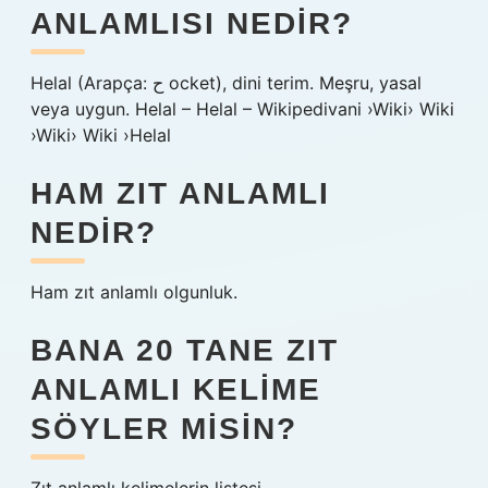
ANLAMLISI NEDIR?
Helal (Arapça: ح ocket), dini terim. Meşru, yasal
veya uygun. Helal – Helal – Wikipedivani ›Wiki› Wiki
›Wiki› Wiki ›Helal
HAM ZIT ANLAMLI
NEDIR?
Ham zıt anlamlı olgunluk.
BANA 20 TANE ZIT
ANLAMLI KELIME
SÖYLER MISIN?