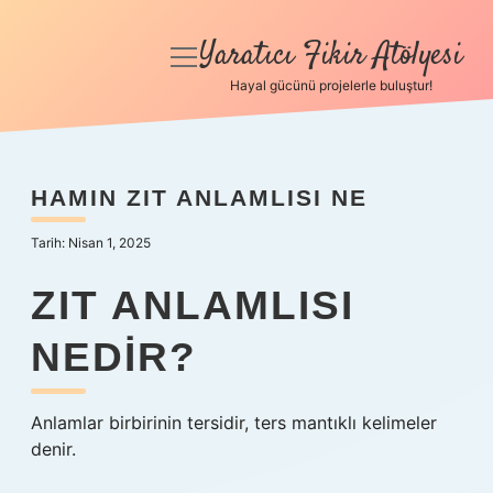
Yaratıcı Fikir Atölyesi
menüyü
aç
Hayal gücünü projelerle buluştur!
Anasayfa
Gizlilik Politikası
HAMIN ZIT ANLAMLISI NE
Yasal Uyarı
Tarih: Nisan 1, 2025
Hakkımızda
ZIT ANLAMLISI
NEDIR?
Anlamlar birbirinin tersidir, ters mantıklı kelimeler
denir.