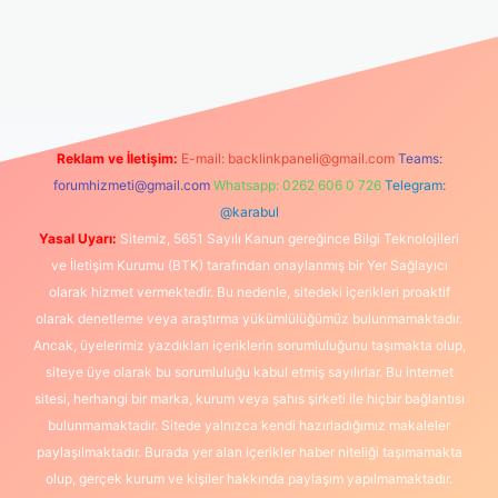
t giriş
Reklam ve İletişim:
E-mail:
backlinkpaneli@gmail.com
Teams:
forumhizmeti@gmail.com
Whatsapp: 0262 606 0 726
Telegram:
@karabul
Yasal Uyarı:
Sitemiz, 5651 Sayılı Kanun gereğince Bilgi Teknolojileri
ve İletişim Kurumu (BTK) tarafından onaylanmış bir Yer Sağlayıcı
olarak hizmet vermektedir. Bu nedenle, sitedeki içerikleri proaktif
olarak denetleme veya araştırma yükümlülüğümüz bulunmamaktadır.
Ancak, üyelerimiz yazdıkları içeriklerin sorumluluğunu taşımakta olup,
siteye üye olarak bu sorumluluğu kabul etmiş sayılırlar. Bu internet
sitesi, herhangi bir marka, kurum veya şahıs şirketi ile hiçbir bağlantısı
bulunmamaktadır. Sitede yalnızca kendi hazırladığımız makaleler
paylaşılmaktadır. Burada yer alan içerikler haber niteliği taşımamakta
olup, gerçek kurum ve kişiler hakkında paylaşım yapılmamaktadır.