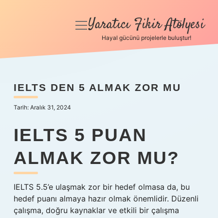
Yaratıcı Fikir Atölyesi
menüyü
aç
Hayal gücünü projelerle buluştur!
Anasayfa
Gizlilik Politikası
IELTS DEN 5 ALMAK ZOR MU
Yasal Uyarı
Tarih: Aralık 31, 2024
Hakkımızda
IELTS 5 PUAN
ALMAK ZOR MU?
IELTS 5.5’e ulaşmak zor bir hedef olmasa da, bu
hedef puanı almaya hazır olmak önemlidir. Düzenli
çalışma, doğru kaynaklar ve etkili bir çalışma