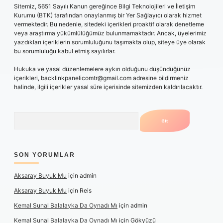
Sitemiz, 5651 Sayılı Kanun gereğince Bilgi Teknolojileri ve İletişim
Kurumu (BTK) tarafından onaylanmış bir Yer Sağlayıcı olarak hizmet
vermektedir. Bu nedenle, sitedeki içerikleri proaktif olarak denetleme
veya araştırma yükümlülüğümüz bulunmamaktadır. Ancak, üyelerimiz
yazdıkları içeriklerin sorumluluğunu taşımakta olup, siteye üye olarak
bu sorumluluğu kabul etmiş sayılırlar.
Hukuka ve yasal düzenlemelere aykırı olduğunu düşündüğünüz
içerikleri,
backlinkpanelicomtr@gmail.com
adresine bildirmeniz
halinde, ilgili içerikler yasal süre içerisinde sitemizden kaldırılacaktır.
Arama
SON YORUMLAR
Aksaray Buyuk Mu
için
admin
Aksaray Buyuk Mu
için
Reis
Kemal Sunal Balalayka Da Oynadı Mı
için
admin
Kemal Sunal Balalayka Da Oynadı Mı
için
Gökyüzü