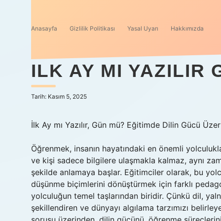
Anasayfa
Gizlilik Politikası
Yasal Uyarı
Hakkımızda
ILK AY MI YAZILIR
Tarih: Kasım 5, 2025
İlk Ay mı Yazılır, Gün mü? Eğitimde Dilin Gücü Üze
Öğrenmek, insanın hayatındaki en önemli yolculuklar
ve kişi sadece bilgilere ulaşmakla kalmaz, aynı za
şekilde anlamaya başlar. Eğitimciler olarak, bu yol
düşünme biçimlerini dönüştürmek için farklı pedagoji
yolculuğun temel taşlarından biridir. Çünkü dil, ya
şekillendiren ve dünyayı algılama tarzımızı belirleye
sorusu üzerinden, dilin gücünü, öğrenme süreçlerini