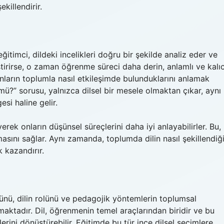
killendirir.
 eğitimci, dildeki incelikleri doğru bir şekilde analiz eder ve
iştirirse, o zaman öğrenme süreci daha derin, anlamlı ve kalıc
 onların toplumla nasıl etkileşimde bulunduklarını anlamak
 mü?” sorusu, yalnızca dilsel bir mesele olmaktan çıkar, aynı
si haline gelir.
erek onların düşünsel süreçlerini daha iyi anlayabilirler. Bu,
asını sağlar. Aynı zamanda, toplumda dilin nasıl şekillendiğ
k kazandırır.
cünü, dilin rolünü ve pedagojik yöntemlerin toplumsal
aktadır. Dil, öğrenmenin temel araçlarından biridir ve bu
rini dönüştürebilir. Eğitimde bu tür ince dilsel seçimlere