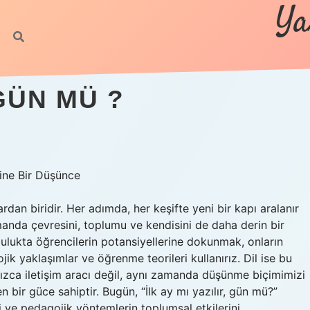
Ya
 GÜN MÜ ?
rine Bir Düşünce
dan biridir. Her adımda, her keşifte yeni bir kapı aralanır
manda çevresini, toplumu ve kendisini de daha derin bir
culukta öğrencilerin potansiyellerine dokunmak, onların
k yaklaşımlar ve öğrenme teorileri kullanırız. Dil ise bu
lnızca iletişim aracı değil, aynı zamanda düşünme biçimimizi
n bir güce sahiptir. Bugün, “İlk ay mı yazılır, gün mü?”
 ve pedagojik yöntemlerin toplumsal etkilerini