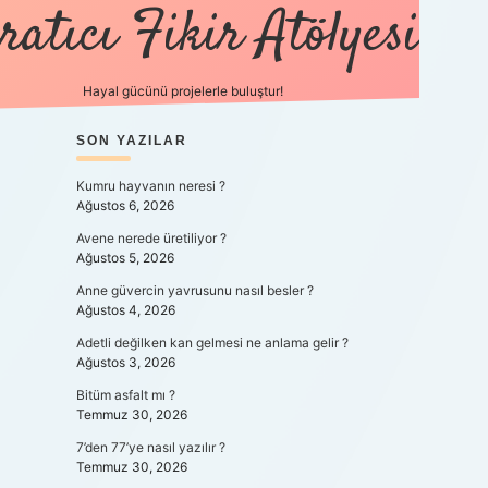
ratıcı Fikir Atölyesi
Hayal gücünü projelerle buluştur!
SIDEBAR
SON YAZILAR
tulipbet giriş
Kumru hayvanın neresi ?
Ağustos 6, 2026
Avene nerede üretiliyor ?
Ağustos 5, 2026
Anne güvercin yavrusunu nasıl besler ?
Ağustos 4, 2026
Adetli değilken kan gelmesi ne anlama gelir ?
Ağustos 3, 2026
Bitüm asfalt mı ?
Temmuz 30, 2026
7’den 77’ye nasıl yazılır ?
Temmuz 30, 2026