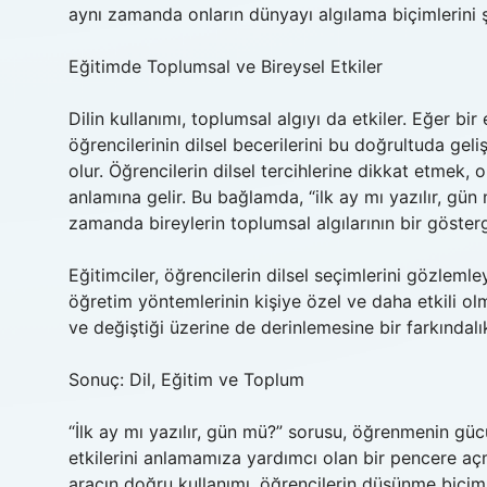
aynı zamanda onların dünyayı algılama biçimlerini şe
Eğitimde Toplumsal ve Bireysel Etkiler
Dilin kullanımı, toplumsal algıyı da etkiler. Eğer bir
öğrencilerinin dilsel becerilerini bu doğrultuda gel
olur. Öğrencilerin dilsel tercihlerine dikkat etmek,
anlamına gelir. Bu bağlamda, “ilk ay mı yazılır, gün
zamanda bireylerin toplumsal algılarının bir gösterge
Eğitimciler, öğrencilerin dilsel seçimlerini gözlemley
öğretim yöntemlerinin kişiye özel ve daha etkili olm
ve değiştiği üzerine de derinlemesine bir farkındalı
Sonuç: Dil, Eğitim ve Toplum
“İlk ay mı yazılır, gün mü?” sorusu, öğrenmenin gü
etkilerini anlamamıza yardımcı olan bir pencere açm
aracın doğru kullanımı, öğrencilerin düşünme biçimle