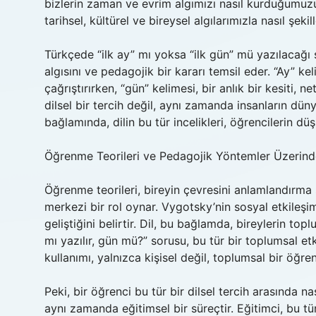
bizlerin zaman ve evrim algımızı nasıl kurduğumuzu d
tarihsel, kültürel ve bireysel algılarımızla nasıl şek
Türkçede “ilk ay” mı yoksa “ilk gün” mü yazılacağı s
algısını ve pedagojik bir kararı temsil eder. “Ay” ke
çağrıştırırken, “gün” kelimesi, bir anlık bir kesiti,
dilsel bir tercih değil, aynı zamanda insanların düny
bağlamında, dilin bu tür incelikleri, öğrencilerin d
Öğrenme Teorileri ve Pedagojik Yöntemler Üzerinde
Öğrenme teorileri, bireyin çevresini anlamlandırma sü
merkezi bir rol oynar. Vygotsky’nin sosyal etkileşim
geliştiğini belirtir. Dil, bu bağlamda, bireylerin top
mı yazılır, gün mü?” sorusu, bu tür bir toplumsal et
kullanımı, yalnızca kişisel değil, toplumsal bir öğre
Peki, bir öğrenci bu tür bir dilsel tercih arasında na
aynı zamanda eğitimsel bir süreçtir. Eğitimci, bu tü