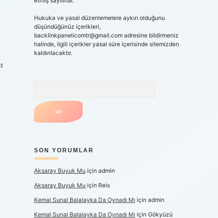
etmiş sayılırlar.
Hukuka ve yasal düzenlemelere aykırı olduğunu
düşündüğünüz içerikleri,
backlinkpanelicomtr@gmail.com
adresine bildirmeniz
halinde, ilgili içerikler yasal süre içerisinde sitemizden
kaldırılacaktır.
ı
Arama
i
SON YORUMLAR
Aksaray Buyuk Mu
için
admin
Aksaray Buyuk Mu
için
Reis
Kemal Sunal Balalayka Da Oynadı Mı
için
admin
Kemal Sunal Balalayka Da Oynadı Mı
için
Gökyüzü