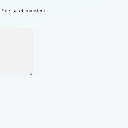
r
*
ile işaretlenmişlerdir