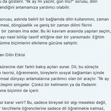
a gösterir. “İlk ay mı yazılır, gün mü?” sorusu, dilin
illendiğini anlamamıza yardımcı olabilir.
orusu, aslında belirli bir bağlamda dilin kullanımını, zaman
limesi, döngüsellik ve geniş bir zaman dilimi fikrini
 net bir zamanı ima eder. Bu iki kavram arasında yapılan seçim,
ayı nasıl bölüp tasnif ettiğine dair bir yansımadır. Eğitim
üşünme biçimlerini etkileme gücüne sahiptir.
n Dilin Etkisi
recine dair farklı bakış açıları sunar. Dil, bu süreçte
 teorisi, öğrenmenin, bireylerin sosyal bağlamları içinde
lumsal dünyayı anlamalarına yardımcı olan bir araçtır. “İlk ay
kileşimi simgeler. Çünkü bir kelimenin ya da ifadenin
nme biçimini de içerir.
sıl karar verir? Bu, sadece bireysel bir algı meselesi değil,
r tercihlerle öğrencilerine sadece dil öğretmekle kalmaz,