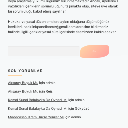
veya araştırma yükümlülüğümüz bulunmamaktadır. Ancak, üyelerimiz
yazdıkları içeriklerin sorumluluğunu taşımakta olup, siteye üye olarak
bu sorumluluğu kabul etmiş sayılırlar.
Hukuka ve yasal düzenlemelere aykırı olduğunu düşündüğünüz
içerikleri,
backlinkpanelicomtr@gmail.com
adresine bildirmeniz
halinde, ilgili içerikler yasal süre içerisinde sitemizden kaldırılacaktır.
Arama
SON YORUMLAR
Aksaray Buyuk Mu
için
admin
Aksaray Buyuk Mu
için
Reis
Kemal Sunal Balalayka Da Oynadı Mı
için
admin
Kemal Sunal Balalayka Da Oynadı Mı
için
Gökyüzü
Madecassol Krem Hücre Yeniler Mi
için
admin