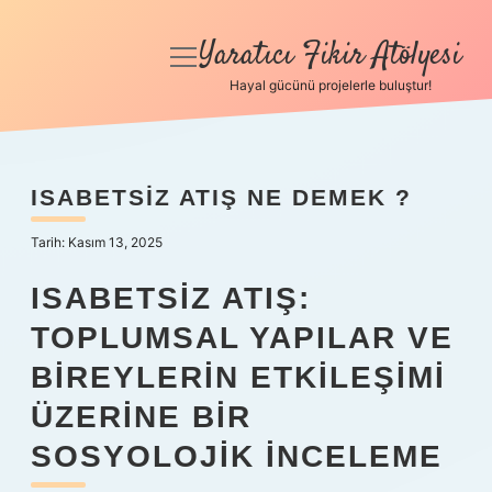
Yaratıcı Fikir Atölyesi
menüyü
aç
Hayal gücünü projelerle buluştur!
Anasayfa
Gizlilik Politikası
ISABETSIZ ATIŞ NE DEMEK ?
Yasal Uyarı
Tarih: Kasım 13, 2025
Hakkımızda
ISABETSIZ ATIŞ:
TOPLUMSAL YAPILAR VE
BIREYLERIN ETKILEŞIMI
ÜZERINE BIR
SOSYOLOJIK İNCELEME