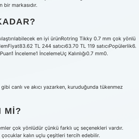
 bir markasıdır.
KADAR?
laştırılabilecek en iyi ürünRotring Tikky 0.7 mm çok yönlü
emFiyat83.62 TL 244 satıcı63.70 TL 119 satıcıPopülerlik6.
Puan1 İnceleme1 İncelemeUç Kalınlığı0.7 mm0.
er gibi canlı ve akıcı yazarken, kuruduğunda tükenmez
 MI?
emler çok yönlüdür çünkü farklı uç seçenekleri vardır.
çocuklar kalın uçlu çeşitleri tercih edebilir.