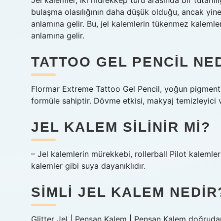
Jel kalemler, iki mürekkep türü arasında bir tutarlı
bulaşma olasılığının daha düşük olduğu, ancak yine
anlamına gelir. Bu, jel kalemlerin tükenmez kalemler
anlamına gelir.
TATTOO GEL PENCIL NE
Flormar Extreme Tattoo Gel Pencil, yoğun pigmentli b
formüle sahiptir. Dövme etkisi, makyaj temizleyici
JEL KALEM SILINIR MI?
– Jel kalemlerin mürekkebi, rollerball Pilot kaleml
kalemler gibi suya dayanıklıdır.
SIMLI JEL KALEM NEDIR
Glitter Jel | Pensan Kalem | Pensan Kalem doğrudan