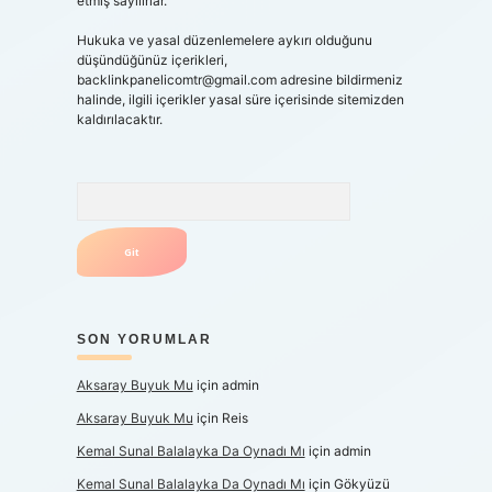
etmiş sayılırlar.
Hukuka ve yasal düzenlemelere aykırı olduğunu
düşündüğünüz içerikleri,
backlinkpanelicomtr@gmail.com
adresine bildirmeniz
halinde, ilgili içerikler yasal süre içerisinde sitemizden
kaldırılacaktır.
Arama
SON YORUMLAR
Aksaray Buyuk Mu
için
admin
Aksaray Buyuk Mu
için
Reis
Kemal Sunal Balalayka Da Oynadı Mı
için
admin
Kemal Sunal Balalayka Da Oynadı Mı
için
Gökyüzü