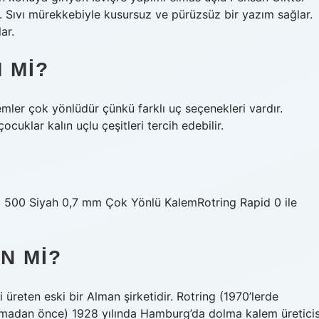
r. Sıvı mürekkebiyle kusursuz ve pürüzsüz bir yazım sağlar.
ar.
 MI?
emler çok yönlüdür çünkü farklı uç seçenekleri vardır.
ocuklar kalın uçlu çeşitleri tercih edebilir.
 500 Siyah 0,7 mm Çok Yönlü KalemRotring Rapid 0 ile
N MI?
 üreten eski bir Alman şirketidir. Rotring (1970’lerde
lmadan önce) 1928 yılında Hamburg’da dolma kalem üreticis