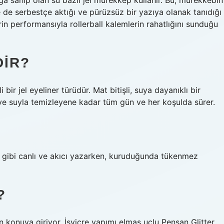
lığa sahip olan su bazlı jel mürekkep kullanır. Bu, mürekkebin
 de serbestçe aktığı ve pürüzsüz bir yazıya olanak tanıdığı
in performansıyla rollerball kalemlerin rahatlığını sunduğu
DIR?
ir jel eyeliner türüdür. Mat bitişli, suya dayanıklı bir
 ve suyla temizleyene kadar tüm gün ve her koşulda sürer.
er gibi canlı ve akıcı yazarken, kuruduğunda tükenmez
?
 konuya giriyor. İsviçre yapımı elmas uçlu Pensan Glitter