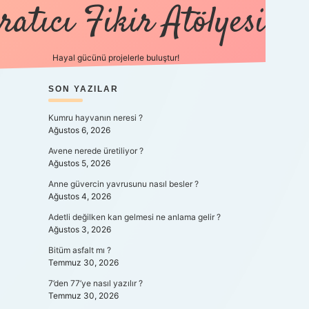
ratıcı Fikir Atölyesi
Hayal gücünü projelerle buluştur!
SIDEBAR
SON YAZILAR
tulipbet giriş
Kumru hayvanın neresi ?
Ağustos 6, 2026
Avene nerede üretiliyor ?
Ağustos 5, 2026
Anne güvercin yavrusunu nasıl besler ?
Ağustos 4, 2026
Adetli değilken kan gelmesi ne anlama gelir ?
Ağustos 3, 2026
Bitüm asfalt mı ?
Temmuz 30, 2026
7’den 77’ye nasıl yazılır ?
Temmuz 30, 2026