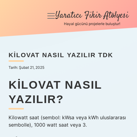
Yaratıcı Fikir Atölyesi
menüyü
aç
Hayal gücünü projelerle buluştur!
Anasayfa
Gizlilik Politikası
KILOVAT NASIL YAZILIR TDK
Yasal Uyarı
Tarih: Şubat 21, 2025
Hakkımızda
KILOVAT NASIL
YAZILIR?
Kilowatt saat (sembol: kWsa veya kWh uluslararası
sembolle), 1000 watt saat veya 3.