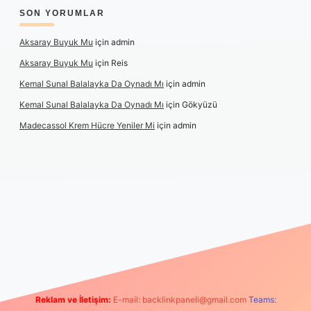
SON YORUMLAR
Aksaray Buyuk Mu
için
admin
Aksaray Buyuk Mu
için
Reis
Kemal Sunal Balalayka Da Oynadı Mı
için
admin
Kemal Sunal Balalayka Da Oynadı Mı
için
Gökyüzü
Madecassol Krem Hücre Yeniler Mi
için
admin
iş
Reklam ve İletişim:
E-mail:
backlinkpaneli@gmail.com
Teams: