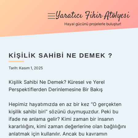
Yaratıcı Fikir Atölyesi
menüyü
aç
Hayal gücünü projelerle buluştur!
Anasayfa
Gizlilik Politikası
KIŞILIK SAHIBI NE DEMEK ?
Yasal Uyarı
Tarih: Kasım 1, 2025
Hakkımızda
Kişilik Sahibi Ne Demek? Küresel ve Yerel
Perspektiflerden Derinlemesine Bir Bakış
Hepimiz hayatımızda en az bir kez “O gerçekten
kişilik sahibi biri” sözünü duymuşuzdur. Peki bu
ifade ne anlama gelir? Kimi zaman bir insanın
kararlılığını, kimi zaman değerlerine olan bağlılığını
anlatmak için kullanılır. Ancak bu kavramın