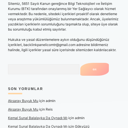
Sitemiz, 5651 Sayılı Kanun gereğince Bilgi Teknolojileri ve İletişim
Kurumu (BTK) tarafından onaylanmış bir Yer Sağlayıcı olarak hizmet
vermektedir. Bu nedenle, sitedeki içerikleri proaktif olarak denetleme
veya araştırma yükümlülüğümüz bulunmamaktadır. Ancak, üyelerimiz
yazdıkları içeriklerin sorumluluğunu taşımakta olup, siteye üye olarak
bu sorumluluğu kabul etmiş sayılırlar.
Hukuka ve yasal düzenlemelere aykırı olduğunu düşündüğünüz
içerikleri,
backlinkpanelicomtr@gmail.com
adresine bildirmeniz
halinde, ilgili içerikler yasal süre içerisinde sitemizden kaldırılacaktır.
Arama
SON YORUMLAR
Aksaray Buyuk Mu
için
admin
Aksaray Buyuk Mu
için
Reis
Kemal Sunal Balalayka Da Oynadı Mı
için
admin
Kemal Sunal Balalayka Da Oynadı Mı
için
Gökyüzü