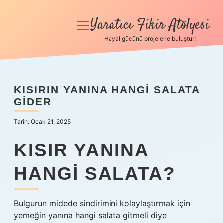
Yaratıcı Fikir Atölyesi
menüyü
aç
Hayal gücünü projelerle buluştur!
Anasayfa
Gizlilik Politikası
KISIRIN YANINA HANGI SALATA
GIDER
Yasal Uyarı
Tarih: Ocak 21, 2025
Hakkımızda
KISIR YANINA
HANGI SALATA?
Bulgurun midede sindirimini kolaylaştırmak için
yemeğin yanına hangi salata gitmeli diye