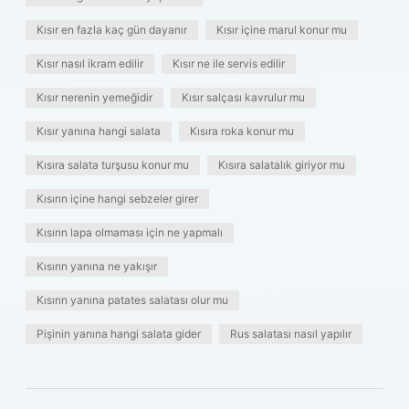
Kısır en fazla kaç gün dayanır
Kısır içine marul konur mu
Kısır nasıl ikram edilir
Kısır ne ile servis edilir
Kısır nerenin yemeğidir
Kısır salçası kavrulur mu
Kısır yanına hangi salata
Kısıra roka konur mu
Kısıra salata turşusu konur mu
Kısıra salatalık giriyor mu
Kısırın içine hangi sebzeler girer
Kısırın lapa olmaması için ne yapmalı
Kısırın yanına ne yakışır
Kısırın yanına patates salatası olur mu
Pişinin yanına hangi salata gider
Rus salatası nasıl yapılır