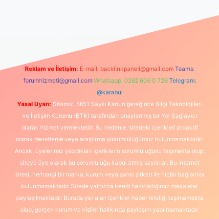
iriş
Reklam ve İletişim:
E-mail:
backlinkpaneli@gmail.com
Teams:
forumhizmeti@gmail.com
Whatsapp: 0262 606 0 726
Telegram:
@karabul
Yasal Uyarı:
Sitemiz, 5651 Sayılı Kanun gereğince Bilgi Teknolojileri
ve İletişim Kurumu (BTK) tarafından onaylanmış bir Yer Sağlayıcı
olarak hizmet vermektedir. Bu nedenle, sitedeki içerikleri proaktif
olarak denetleme veya araştırma yükümlülüğümüz bulunmamaktadır.
Ancak, üyelerimiz yazdıkları içeriklerin sorumluluğunu taşımakta olup,
siteye üye olarak bu sorumluluğu kabul etmiş sayılırlar. Bu internet
sitesi, herhangi bir marka, kurum veya şahıs şirketi ile hiçbir bağlantısı
bulunmamaktadır. Sitede yalnızca kendi hazırladığımız makaleler
paylaşılmaktadır. Burada yer alan içerikler haber niteliği taşımamakta
olup, gerçek kurum ve kişiler hakkında paylaşım yapılmamaktadır.