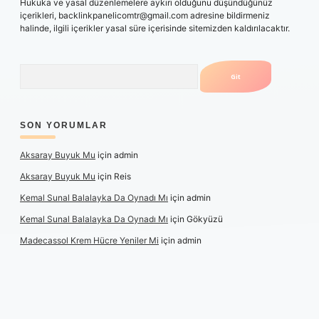
Hukuka ve yasal düzenlemelere aykırı olduğunu düşündüğünüz
içerikleri,
backlinkpanelicomtr@gmail.com
adresine bildirmeniz
halinde, ilgili içerikler yasal süre içerisinde sitemizden kaldırılacaktır.
Arama
SON YORUMLAR
Aksaray Buyuk Mu
için
admin
Aksaray Buyuk Mu
için
Reis
Kemal Sunal Balalayka Da Oynadı Mı
için
admin
Kemal Sunal Balalayka Da Oynadı Mı
için
Gökyüzü
Madecassol Krem Hücre Yeniler Mi
için
admin