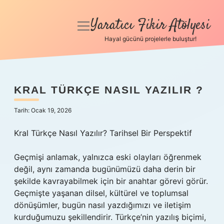
Yaratıcı Fikir Atölyesi
menüyü
aç
Hayal gücünü projelerle buluştur!
Anasayfa
Gizlilik Politikası
KRAL TÜRKÇE NASIL YAZILIR ?
Yasal Uyarı
Tarih: Ocak 19, 2026
Hakkımızda
Kral Türkçe Nasıl Yazılır? Tarihsel Bir Perspektif
Geçmişi anlamak, yalnızca eski olayları öğrenmek
değil, aynı zamanda bugünümüzü daha derin bir
şekilde kavrayabilmek için bir anahtar görevi görür.
Geçmişte yaşanan dilsel, kültürel ve toplumsal
dönüşümler, bugün nasıl yazdığımızı ve iletişim
kurduğumuzu şekillendirir. Türkçe’nin yazılış biçimi,