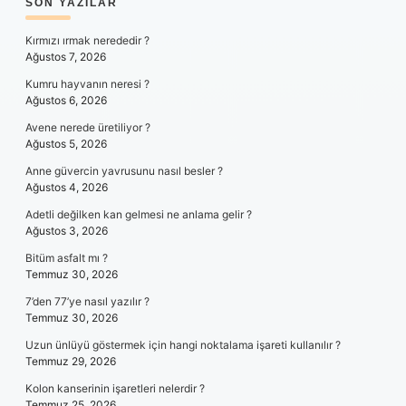
SIDEBAR
SON YAZILAR
Kırmızı ırmak nerededir ?
Ağustos 7, 2026
Kumru hayvanın neresi ?
Ağustos 6, 2026
Avene nerede üretiliyor ?
Ağustos 5, 2026
Anne güvercin yavrusunu nasıl besler ?
Ağustos 4, 2026
Adetli değilken kan gelmesi ne anlama gelir ?
Ağustos 3, 2026
Bitüm asfalt mı ?
Temmuz 30, 2026
7’den 77’ye nasıl yazılır ?
Temmuz 30, 2026
Uzun ünlüyü göstermek için hangi noktalama işareti kullanılır ?
Temmuz 29, 2026
Kolon kanserinin işaretleri nelerdir ?
Temmuz 25, 2026