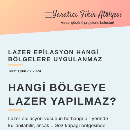
Yaratıcı Fikir Atölyesi
menüyü
aç
Hayal gücünü projelerle buluştur!
Anasayfa
Gizlilik Politikası
LAZER EPILASYON HANGI
BÖLGELERE UYGULANMAZ
Yasal Uyarı
Tarih: Eylül 26, 2024
Hakkımızda
HANGI BÖLGEYE
LAZER YAPILMAZ?
Lazer epilasyon vücudun herhangi bir yerinde
kullanılabilir, ancak… Göz kapağı bölgesinde