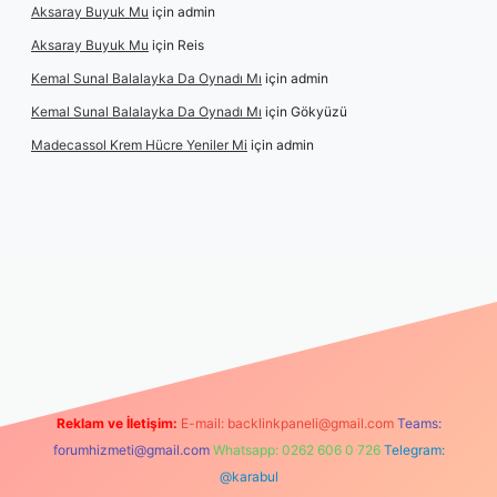
Aksaray Buyuk Mu
için
admin
Aksaray Buyuk Mu
için
Reis
Kemal Sunal Balalayka Da Oynadı Mı
için
admin
Kemal Sunal Balalayka Da Oynadı Mı
için
Gökyüzü
Madecassol Krem Hücre Yeniler Mi
için
admin
Reklam ve İletişim:
E-mail:
backlinkpaneli@gmail.com
Teams:
forumhizmeti@gmail.com
Whatsapp: 0262 606 0 726
Telegram:
@karabul