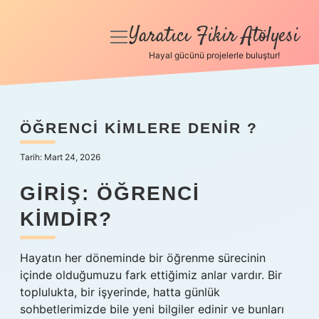
Yaratıcı Fikir Atölyesi
menüyü
aç
Hayal gücünü projelerle buluştur!
Anasayfa
Gizlilik Politikası
ÖĞRENCI KIMLERE DENIR ?
Yasal Uyarı
Tarih: Mart 24, 2026
Hakkımızda
GIRIŞ: ÖĞRENCI
KIMDIR?
Hayatın her döneminde bir öğrenme sürecinin
içinde olduğumuzu fark ettiğimiz anlar vardır. Bir
toplulukta, bir işyerinde, hatta günlük
sohbetlerimizde bile yeni bilgiler edinir ve bunları