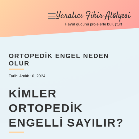
Yaratıcı Fikir Atölyesi
menüyü
aç
Hayal gücünü projelerle buluştur!
Anasayfa
Gizlilik Politikası
ORTOPEDIK ENGEL NEDEN
OLUR
Yasal Uyarı
Tarih: Aralık 10, 2024
Hakkımızda
KIMLER
ORTOPEDIK
ENGELLI SAYILIR?