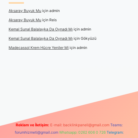
Aksaray Buyuk Mu
için
admin
Aksaray Buyuk Mu
için
Reis
Kemal Sunal Balalayka Da Oynadı Mı
için
admin
Kemal Sunal Balalayka Da Oynadı Mı
için
Gökyüzü
Madecassol Krem Hücre Yeniler Mi
için
admin
ş
Reklam ve İletişim:
E-mail:
backlinkpaneli@gmail.com
Teams:
forumhizmeti@gmail.com
Whatsapp: 0262 606 0 726
Telegram: