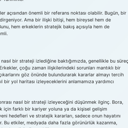
r açısından önemli bir referans noktası olabilir. Bugün, bir
indirgeniyor. Ama bir ilişki bitişi, hem bireysel hem de
unu, hem erkeklerin stratejik bakış açısıyla hem de
mli.
ı nasıl bir strateji izlediğine baktığımızda, genellikle bu süre
Erkekler, çoğu zaman ilişkilerindeki sorunları mantıklı bir
ıkarlarını göz önünde bulundurarak kararlar almayı tercih
ıl bir yol haritası izleyeceklerini anlamamıza yardımcı
nrası nasıl bir strateji izleyeceğini düşünmek ilginç. Bora,
için farklı bir kariyer yoluna ya da kişisel gelişim
 yeni hedefleri ve stratejik kararları, sadece onun hayatını
ilir. Bu etkiler, medyada daha fazla görünürlük kazanma,