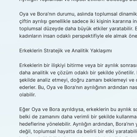
Oya ve Bora’nın durumu, aslında toplumsal dinamikle
çiftin ayrılışı genellikle sadece iki kişinin kararına 
toplumsal düzeyde daha büyük etkiler yaratabilir. B
kadınların insan odaklı perspektifiyle ele almak öne
Erkeklerin Stratejik ve Analitik Yaklaşımı
Erkeklerin bir ilişkiyi bitirme veya bir ayrılık sonras
daha analitik ve çözüm odaklı bir şekilde yönetilir. 
şekilde analiz etmeyi, doğru zamanı beklemeyi ve ç
ederler. Bu, Oya ve Bora’nın ayrılığının ardından nas
olabilir.
Eğer Oya ve Bora ayrıldıysa, erkeklerin bu ayrılık so
belki de zamanını daha verimli bir şekilde kullanmak 
hedeflerine yönelebilir. Ayrılığın ardından, Bora’nın
değil, toplumsal hayatta da belirli bir etki yaratab