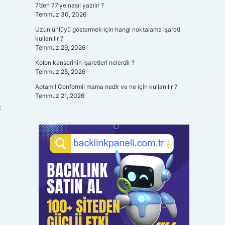
7’den 77’ye nasıl yazılır ?
Temmuz 30, 2026
Uzun ünlüyü göstermek için hangi noktalama işareti
kullanılır ?
Temmuz 29, 2026
Kolon kanserinin işaretleri nelerdir ?
Temmuz 25, 2026
Aptamil Conformil mama nedir ve ne için kullanılır ?
Temmuz 21, 2026
ç