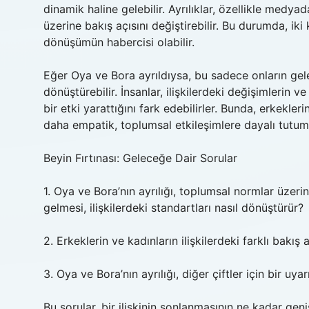
dinamik haline gelebilir. Ayrılıklar, özellikle medyad
üzerine bakış açısını değiştirebilir. Bu durumda, iki 
dönüşümün habercisi olabilir.
Eğer Oya ve Bora ayrıldıysa, bu sadece onların gelec
dönüştürebilir. İnsanlar, ilişkilerdeki değişimlerin v
bir etki yarattığını fark edebilirler. Bunda, erkekler
daha empatik, toplumsal etkileşimlere dayalı tutumla
Beyin Fırtınası: Geleceğe Dair Sorular
1. Oya ve Bora’nın ayrılığı, toplumsal normlar üzerind
gelmesi, ilişkilerdeki standartları nasıl dönüştürür?
2. Erkeklerin ve kadınların ilişkilerdeki farklı bakış a
3. Oya ve Bora’nın ayrılığı, diğer çiftler için bir uyar
Bu sorular, bir ilişkinin sonlanmasının ne kadar gen