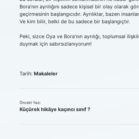
Bora’nın ayrılığını sadece kişisel bir olay olarak
geçirmesinin başlangıcıdır. Ayrılıklar, bazen insanla
Ve kim bilir, belki de bu sadece bir başlangıçtır.
Peki, sizce Oya ve Bora’nın ayrılığı, toplumsal ilişki
duymak için sabırsızlanıyorum!
Tarih:
Makaleler
Önceki Yazı
Küçürek hikâye kaçıncı sınıf ?