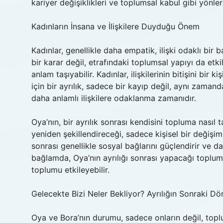
kariyer değişiklikleri ve toplumsal kabul gibi yönler
Kadınların İnsana ve İlişkilere Duyduğu Önem
Kadınlar, genellikle daha empatik, ilişki odaklı bir ba
bir karar değil, etrafındaki toplumsal yapıyı da etkil
anlam taşıyabilir. Kadınlar, ilişkilerinin bitişini bir 
için bir ayrılık, sadece bir kayıp değil, aynı zama
daha anlamlı ilişkilere odaklanma zamanıdır.
Oya’nın, bir ayrılık sonrası kendisini topluma nasıl t
yeniden şekillendireceği, sadece kişisel bir değişim 
sonrası genellikle sosyal bağlarını güçlendirir ve d
bağlamda, Oya’nın ayrılığı sonrası yapacağı toplums
toplumu etkileyebilir.
Gelecekte Bizi Neler Bekliyor? Ayrılığın Sonraki D
Oya ve Bora’nın durumu, sadece onların değil, top