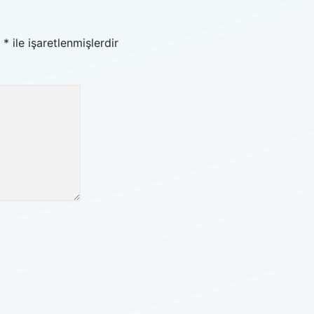
r
*
ile işaretlenmişlerdir