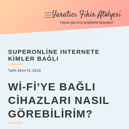
Yaratıcı Fikir Atölyesi
menüyü
aç
Hayal gücünü projelerle buluştur!
Anasayfa
Gizlilik Politikası
SUPERONLINE INTERNETE
KIMLER BAĞLI
Yasal Uyarı
Tarih: Ekim 13, 2024
Hakkımızda
WI-FI’YE BAĞLI
CIHAZLARI NASIL
GÖREBILIRIM?