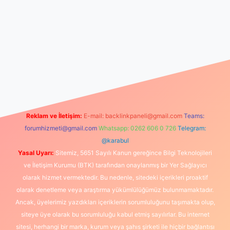
tulipbet giriş
Reklam ve İletişim:
E-mail:
backlinkpaneli@gmail.com
Teams:
forumhizmeti@gmail.com
Whatsapp: 0262 606 0 726
Telegram:
@karabul
Yasal Uyarı:
Sitemiz, 5651 Sayılı Kanun gereğince Bilgi Teknolojileri
ve İletişim Kurumu (BTK) tarafından onaylanmış bir Yer Sağlayıcı
olarak hizmet vermektedir. Bu nedenle, sitedeki içerikleri proaktif
olarak denetleme veya araştırma yükümlülüğümüz bulunmamaktadır.
Ancak, üyelerimiz yazdıkları içeriklerin sorumluluğunu taşımakta olup,
siteye üye olarak bu sorumluluğu kabul etmiş sayılırlar. Bu internet
sitesi, herhangi bir marka, kurum veya şahıs şirketi ile hiçbir bağlantısı