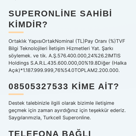
SUPERONLINE SAHIBI
KIMDIR?
Ortaklık YapısıOrtakNominal (TL)Pay Oranı (%)TVF
Bilgi Teknolojileri İletişim Hizmetleri Yat. Şarkı
söylemek. ve tik. A.Ş.576.400.000,24%26.2IMTIS
Holdings S.A.R.L.435.600.000,00%19.8Diğer (Halka
Açık)*1.187.999.999,76%54.0TOPLAM2.200.000.
08505327533 KIME AIT?
Destek talebinizle ilgili olarak bizimle iletişime
geçmek için zaman ayırdığınız için teşekkür ederiz.
Saygılarımızla, Turkcell Superonline.
TELEFONA BAĞLI