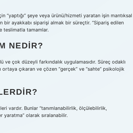
 için “yaptığı” şeye veya ürünü/hizmeti yaratan işin mantıksal
 bir ayakkabı siparişi almak bir süreçtir. “Sipariş edilen
ye teslimatla tamamlar.
M NEDIR?
rlü ve çok düzeyli farkındalık uygulamasıdır. Süreç odaklı
rını ortaya çıkaran ve çözen “gerçek” ve “sahte” psikolojik
LERDIR?
ri vardır. Bunlar “tanımlanabilirlik, ölçülebilirlik,
er yaratma” olarak sıralanabilir.