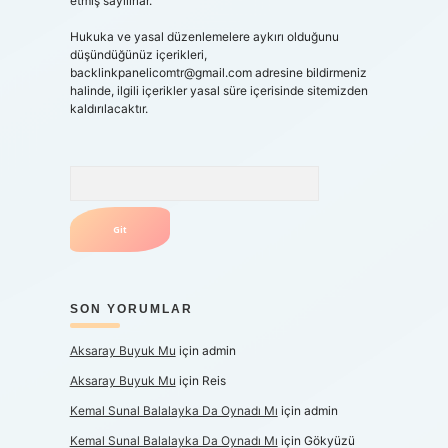
etmiş sayılırlar.
Hukuka ve yasal düzenlemelere aykırı olduğunu
düşündüğünüz içerikleri,
backlinkpanelicomtr@gmail.com
adresine bildirmeniz
halinde, ilgili içerikler yasal süre içerisinde sitemizden
kaldırılacaktır.
Arama
SON YORUMLAR
Aksaray Buyuk Mu
için
admin
Aksaray Buyuk Mu
için
Reis
Kemal Sunal Balalayka Da Oynadı Mı
için
admin
Kemal Sunal Balalayka Da Oynadı Mı
için
Gökyüzü