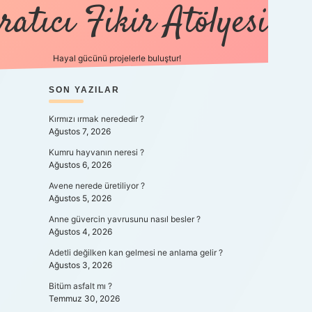
ratıcı Fikir Atölyesi
Hayal gücünü projelerle buluştur!
SIDEBAR
SON YAZILAR
tulipbet giriş
Kırmızı ırmak nerededir ?
Ağustos 7, 2026
Kumru hayvanın neresi ?
Ağustos 6, 2026
Avene nerede üretiliyor ?
Ağustos 5, 2026
Anne güvercin yavrusunu nasıl besler ?
Ağustos 4, 2026
Adetli değilken kan gelmesi ne anlama gelir ?
Ağustos 3, 2026
Bitüm asfalt mı ?
Temmuz 30, 2026